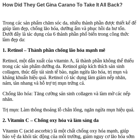
Trong các sản phẩm chăm sóc da, nhiều thành phần được thiết kế để
giúp làm đẹp, chống lão hóa, dưỡng ẩm và phục hồi da hư tổn.
Dưới đây là tác dụng của 6 thành phần phổ biến trong công thức
làm đẹp da:
1. Retinol – Thành phần chống lão hóa mạnh mẽ
Retinol, một dẫn xuất của vitamin A, là thành phần không thể thiếu
trong các sản phẩm dưỡng da. Retinol giúp kíc‌h thí‌ch sản sinh
collagen, thúc đẩy tái sinh tế bào, ngăn ngừa lão hóa, trị mụn và
kháng khuẩn hiệu quả. Retinol có tác dụng làm giảm nếp nhăn,
nám, tàn nhang và hỗ trợ trị mụn trứng cá.
Chống lão hóa: Tăng cường sản sinh collagen và làm mờ các nếp
nhăn.
Trị mụn: Làm thông thoáng lỗ chân lông, ngăn ngừa mụn hiệu quả.
2. Vitamin C – Chống oxy hóa và làm sáng da
Vitamin C (acid ascorbic) là một chất chống oxy hóa mạnh, giúp
bảo vệ da khỏi tác động của môi trường, giảm nguy cơ lão hóa sớm