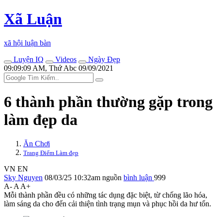
Xã Luận
xã hội luận bàn
Luyện IQ
Videos
Ngày Đẹp
09:09:09 AM, Thứ Abc 09/09/2021
6 thành phần thường gặp trong
làm đẹp da
Ăn Chơi
Trang Điểm Làm đẹp
VN
EN
Sky Nguyen
08/03/25 10:32am
nguồn
bình luận
999
A-
A
A+
Mỗi thành phần đều có những tác dụng đặc biệt, từ chống lão hóa,
làm sáng da cho đến cải thiện tình trạng mụn và phục hồi da hư tổn.