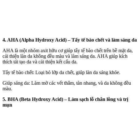
4. AHA (Alpha Hydroxy Acid) – Tẩy tế bào chết và làm sáng da
AHA là một nhóm axit hữu cơ giúp tẩy tế bào chết trên bề mặt da,
cải thiện làn da không đều màu và làm sáng da. AHA giúp kíc‌h
thí‌ch tái tạo da và cải thiện kết cấu da.
Tẩy tế bào chết: Loại bỏ lớp da chết, giúp làn da sáng khỏe.
Giúp sáng da: Làm mờ các vết thâm, tàn nhang, và da không đều
màu.
5. BHA (Beta Hydroxy Acid) – Làm sạch lỗ chân lông và trị
mụn