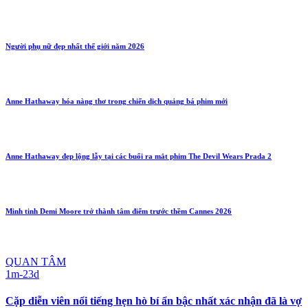
Người phụ nữ đẹp nhất thế giới năm 2026
Anne Hathaway hóa nàng thơ trong chiến dịch quảng bá phim mới
Anne Hathaway đẹp lộng lẫy tại các buổi ra mắt phim The Devil Wears Prada 2
Minh tinh Demi Moore trở thành tâm điểm trước thềm Cannes 2026
QUAN TÂM
1m-23d
Cặp diễn viên nổi tiếng hẹn hò bí ẩn bậc nhất xác nhận đã là vợ