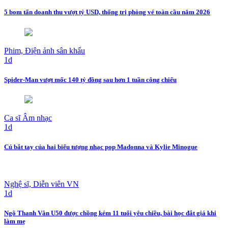
5 bom tấn doanh thu vượt tỷ USD, thống trị phòng vé toàn cầu năm 2026
Phim, Điện ảnh sân khấu
1d
Spider-Man vượt mốc 140 tỷ đồng sau hơn 1 tuần công chiếu
Ca sĩ Âm nhạc
1d
Cú bắt tay của hai biểu tượng nhạc pop Madonna và Kylie Minogue
Nghệ sĩ, Diễn viên VN
1d
Ngô Thanh Vân U50 được chồng kém 11 tuổi yêu chiều, bài học đắt giá khi
làm mẹ