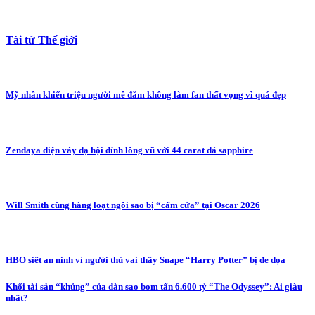
Tài tử Thế giới
Mỹ nhân khiến triệu người mê đắm không làm fan thất vọng vì quá đẹp
Zendaya diện váy dạ hội đính lông vũ với 44 carat đá sapphire
Will Smith cùng hàng loạt ngôi sao bị “cấm cửa” tại Oscar 2026
HBO siết an ninh vì người thủ vai thầy Snape “Harry Potter” bị đe dọa
Khối tài sản “khủng” của dàn sao bom tấn 6.600 tỷ “The Odyssey”: Ai giàu
nhất?