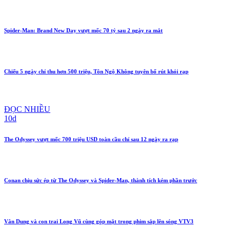
Spider-Man: Brand New Day vượt mốc 70 tỷ sau 2 ngày ra mắt
Chiếu 5 ngày chỉ thu hơn 500 triệu, Tôn Ngộ Không tuyên bố rút khỏi rạp
ĐỌC NHIỀU
10d
The Odyssey vượt mốc 700 triệu USD toàn cầu chỉ sau 12 ngày ra rạp
Conan chịu sức ép từ The Odyssey và Spider-Man, thành tích kém phần trước
Vân Dung và con trai Long Vũ cùng góp mặt trong phim sắp lên sóng VTV3