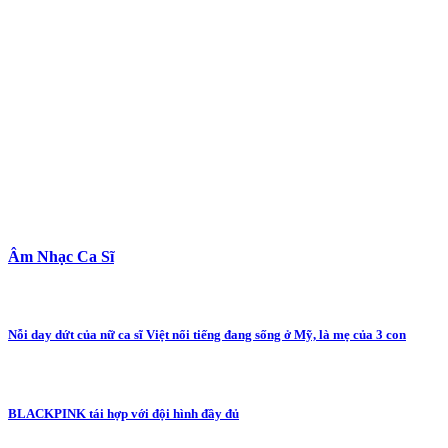
Âm Nhạc Ca Sĩ
Nỗi day dứt của nữ ca sĩ Việt nổi tiếng đang sống ở Mỹ, là mẹ của 3 con
BLACKPINK tái hợp với đội hình đầy đủ