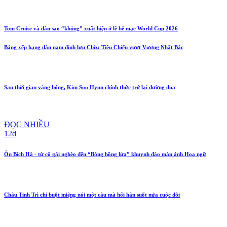
Tom Cruise và dàn sao “khủng” xuất hiện ở lễ bế mạc World Cup 2026
Bảng xếp hạng dàn nam đỉnh lưu Cbiz: Tiêu Chiến vượt Vương Nhất Bác
Sau thời gian vắng bóng, Kim Soo Hyun chính thức trở lại đường đua
ĐỌC NHIỀU
12d
Ôn Bích Hà - từ cô gái nghèo đến “Bông hồng lửa” khuynh đảo màn ảnh Hoa ngữ
Châu Tinh Trì chỉ buột miệng nói một câu mà hối hận suốt nửa cuộc đời