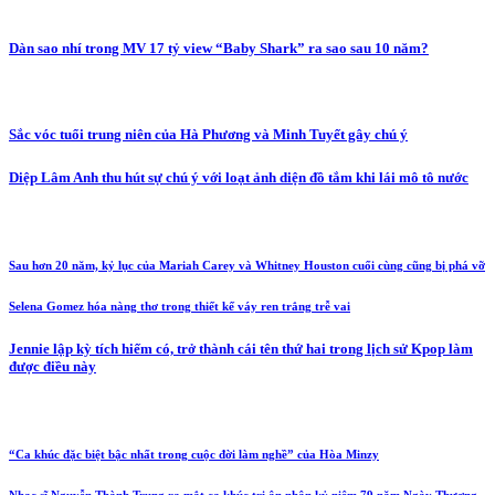
Dàn sao nhí trong MV 17 tỷ view “Baby Shark” ra sao sau 10 năm?
Sắc vóc tuổi trung niên của Hà Phương và Minh Tuyết gây chú ý
Diệp Lâm Anh thu hút sự chú ý với loạt ảnh diện đồ tắm khi lái mô tô nước
Sau hơn 20 năm, kỷ lục của Mariah Carey và Whitney Houston cuối cùng cũng bị phá vỡ
Selena Gomez hóa nàng thơ trong thiết kế váy ren trắng trễ vai
Jennie lập kỳ tích hiếm có, trở thành cái tên thứ hai trong lịch sử Kpop làm
được điều này
“Ca khúc đặc biệt bậc nhất trong cuộc đời làm nghề” của Hòa Minzy
Nhạc sĩ Nguyễn Thành Trung ra mắt ca khúc tri ân nhân kỷ niệm 79 năm Ngày Thương