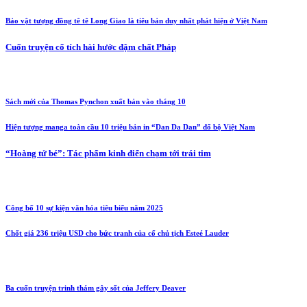
Bảo vật tượng đồng tê tê Long Giao là tiêu bản duy nhất phát hiện ở Việt Nam
Cuốn truyện cổ tích hài hước đậm chất Pháp
Sách mới của Thomas Pynchon xuất bản vào tháng 10
Hiện tượng manga toàn cầu 10 triệu bản in “Dan Da Dan” đổ bộ Việt Nam
“Hoàng tử bé”: Tác phẩm kinh điển chạm tới trái tim
Công bố 10 sự kiện văn hóa tiêu biểu năm 2025
Chốt giá 236 triệu USD cho bức tranh của cố chủ tịch Esteé Lauder
Ba cuốn truyện trinh thám gây sốt của Jeffery Deaver