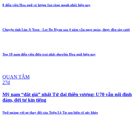
8 diễn viên Hoa ngữ có lượng fan tăng mạnh nhất hiện nay
Chuyện tình Lim Ji Yeon - Lee Do Hyun sau 4 năm vẫn ngọt ngào, được đồn sắp cưới
Top 10 nam diễn viên điển trai nhất showbiz Hoa ngữ hiện nay
QUAN TÂM
27d
Mỹ nam “đắt giá” nhất Tứ đại thiên vương: U70 vẫn nổi đình
đám, đời tư kín tiếng
Ngỡ ngàng với sự thay đổi của Triệu Lộ Tư sau biến cố sức khỏe