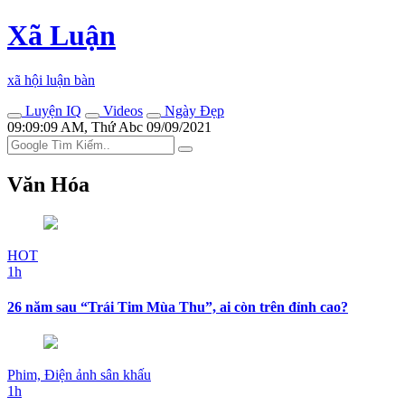
Xã Luận
xã hội luận bàn
Luyện IQ
Videos
Ngày Đẹp
09:09:09 AM, Thứ Abc 09/09/2021
Văn Hóa
HOT
1h
26 năm sau “Trái Tim Mùa Thu”, ai còn trên đỉnh cao?
Phim, Điện ảnh sân khấu
1h