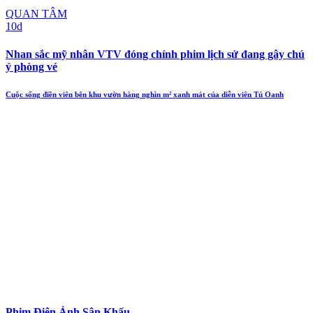
QUAN TÂM
10d
Nhan sắc mỹ nhân VTV đóng chính phim lịch sử đang gây chú
ý phòng vé
Cuộc sống điền viên bên khu vườn hàng nghìn m² xanh mát của diễn viên Tú Oanh
Phim Điện Ảnh Sân Khấu