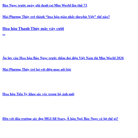
Bảo Ngọc trước ngày ghi danh tại Miss World lần thứ 73
Mai Phương Thúy trở thành “hoa hậu giàu nhất showbiz Việt” thế nào?
Hoa hậu Thanh Thủy mặc váy cưới
...
Áp lực của Hoa hậu Bảo Ngọc trước thềm đại diện Việt Nam thi Miss World 2026
Mai Phương Thúy trở lại với diện mạo nổi bật
Hoa hậu Tiểu Vy khoe sắc vóc trong bộ ảnh mới
Đến với đấu trường sắc đẹp MGI All Stars, Á hậu Ngô Bảo Ngọc có lợi thế gì?