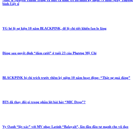
binh-Liệt sĩ
YG hé lộ sự kiện 10 năm BLACKPINK, để lộ chi tiết khiến fan lo lắng
Đằng sau quyết định “đám cưới” ở tuổi 23 của Phương Mỹ Chi
BLACKPINK bị chỉ trích trước thềm kỷ niệm 10 năm hoạt động: “Thật sự quá đáng”
BTS đã thay đổi gì trong phần lời bài hát “MIC Drop”?
Vy Oanh “lột xác” với MV nhạc Latinh “Balayah”, lần đầu đầu tư mạnh cho vũ đạo