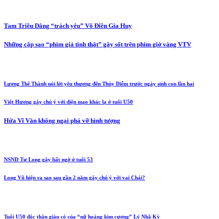
Tam Triều Dâng “trách yêu” Võ Điền Gia Huy
Những cặp sao “phim giả tình thật” gây sốt trên phim giờ vàng VTV
Lương Thế Thành nói lời yêu thương đến Thúy Diễm trước ngày sinh con lần hai
Việt Hương gây chú ý với diện mạo khác lạ ở tuổi U50
Hứa Vĩ Văn không ngại phá vỡ hình tượng
NSND Tự Long gây bất ngờ ở tuổi 53
Long Vũ hiện ra sao sau gần 2 năm gây chú ý với vai Chải?
Tuổi U50 độc thân giàu có của “nữ hoàng kim cương” Lý Nhã Kỳ