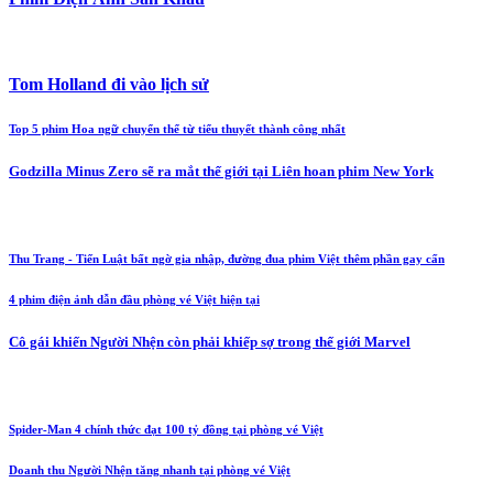
Tom Holland đi vào lịch sử
Top 5 phim Hoa ngữ chuyển thể từ tiểu thuyết thành công nhất
Godzilla Minus Zero sẽ ra mắt thế giới tại Liên hoan phim New York
Thu Trang - Tiến Luật bất ngờ gia nhập, đường đua phim Việt thêm phần gay cấn
4 phim điện ảnh dẫn đầu phòng vé Việt hiện tại
Cô gái khiến Người Nhện còn phải khiếp sợ trong thế giới Marvel
Spider-Man 4 chính thức đạt 100 tỷ đồng tại phòng vé Việt
Doanh thu Người Nhện tăng nhanh tại phòng vé Việt