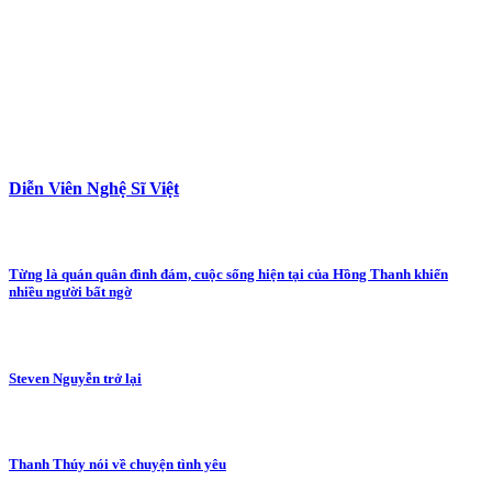
Diễn Viên Nghệ Sĩ Việt
Từng là quán quân đình đám, cuộc sống hiện tại của Hồng Thanh khiến
nhiều người bất ngờ
Steven Nguyễn trở lại
Thanh Thúy nói về chuyện tình yêu