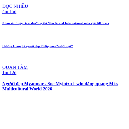
ĐỌC NHIỀU
4m-15d
Nhan sắc “ngọc trai đen” dự thi Miss Grand International mùa giải All Stars
Hương Giang bị người đẹp Philippines “vượt mặt”
QUAN TÂM
1m-12d
Người đẹp Myanmar - Soe Myintzu Lwin đăng quang Miss
Multicultural World 2026