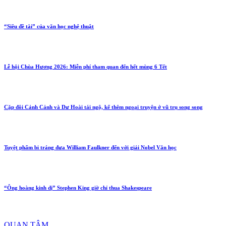
“Siêu đề tài” của văn học nghệ thuật
Lễ hội Chùa Hương 2026: Miễn phí tham quan đến hết mùng 6 Tết
Cặp đôi Cảnh Cảnh và Dư Hoài tái ngộ, kể thêm ngoại truyện ở vũ trụ song song
Tuyệt phẩm bi tráng đưa William Faulkner đến với giải Nobel Văn học
“Ông hoàng kinh dị” Stephen King giờ chỉ thua Shakespeare
QUAN TÂM