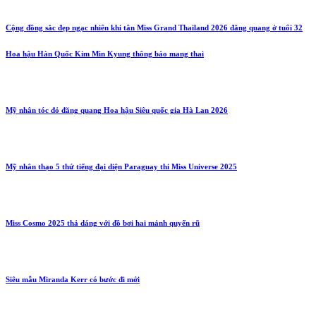
Cộng đồng sắc đẹp ngạc nhiên khi tân Miss Grand Thailand 2026 đăng quang ở tuổi 32
Hoa hậu Hàn Quốc Kim Min Kyung thông báo mang thai
Mỹ nhân tóc đỏ đăng quang Hoa hậu Siêu quốc gia Hà Lan 2026
Mỹ nhân thạo 5 thứ tiếng đại diện Paraguay thi Miss Universe 2025
Miss Cosmo 2025 thả dáng với đồ bơi hai mảnh quyến rũ
Siêu mẫu Miranda Kerr có bước đi mới