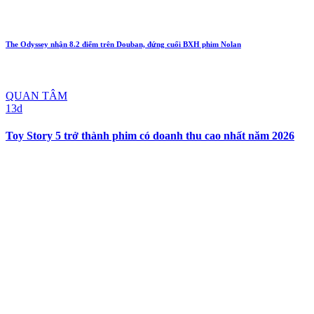
The Odyssey nhận 8.2 điểm trên Douban, đứng cuối BXH phim Nolan
QUAN TÂM
13d
Toy Story 5 trở thành phim có doanh thu cao nhất năm 2026