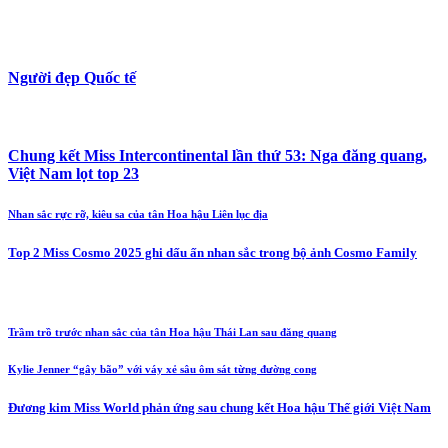
Người đẹp Quốc tế
Chung kết Miss Intercontinental lần thứ 53: Nga đăng quang,
Việt Nam lọt top 23
Nhan sắc rực rỡ, kiêu sa của tân Hoa hậu Liên lục địa
Top 2 Miss Cosmo 2025 ghi dấu ấn nhan sắc trong bộ ảnh Cosmo Family
Trầm trồ trước nhan sắc của tân Hoa hậu Thái Lan sau đăng quang
Kylie Jenner “gây bão” với váy xẻ sâu ôm sát từng đường cong
Đương kim Miss World phản ứng sau chung kết Hoa hậu Thế giới Việt Nam