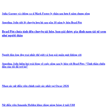
Julia Garner và chồng ca sĩ Mark Foster ly thân sau hơn 6 năm chung sống
Angelina Jolie tiết lộ chuyện hẹn hò sau gần 10 năm ly hôn Brad Pitt
Brad Pitt chưa tính đến chuyện tái hôn, bạn gái được gia đình nam tài tử xem
như người thân
Người đàn ông đẹp trai nhất thế giới và bạn gái quấn quít không rời
Angelina Jolie hiếm hoi trải lòng về cuộc sống sau ly hôn với Brad Pitt: “Tinh thần chiến
đấu của tôi đã trở lại”
Nhan sắc nữ diễn viên chính xuất sắc nhất tại Oscar 2026
Nữ diễn viên Amanda Holden khoe dáng nóng bỏng ở tuổi U60