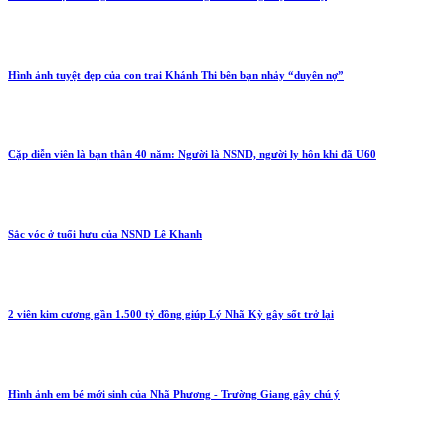
Hình ảnh tuyệt đẹp của con trai Khánh Thi bên bạn nhảy “duyên nợ”
Cặp diễn viên là bạn thân 40 năm: Người là NSND, người ly hôn khi đã U60
Sắc vóc ở tuổi hưu của NSND Lê Khanh
2 viên kim cương gần 1.500 tỷ đồng giúp Lý Nhã Kỳ gây sốt trở lại
Hình ảnh em bé mới sinh của Nhã Phương - Trường Giang gây chú ý