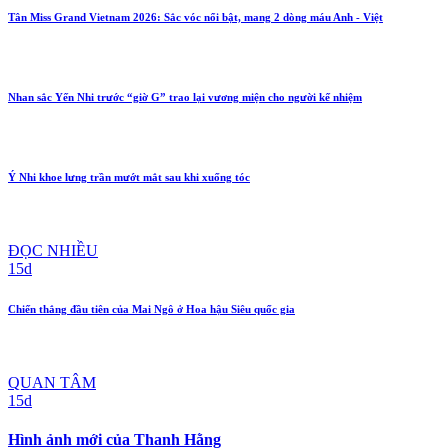
Tân Miss Grand Vietnam 2026: Sắc vóc nổi bật, mang 2 dòng máu Anh - Việt
Nhan sắc Yến Nhi trước “giờ G” trao lại vương miện cho người kế nhiệm
Ý Nhi khoe lưng trần mướt mắt sau khi xuống tóc
ĐỌC NHIỀU
15d
Chiến thắng đầu tiên của Mai Ngô ở Hoa hậu Siêu quốc gia
QUAN TÂM
15d
Hình ảnh mới của Thanh Hằng