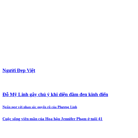
Người Đẹp Việt
Đỗ Mỹ Linh gây chú ý khi diện đầm đen kinh điển
Ngẩn ngơ với nhan sắc quyến rũ của Phương Linh
Cuộc sống viên mãn của Hoa hậu Jennifer Phạm ở tuổi 41