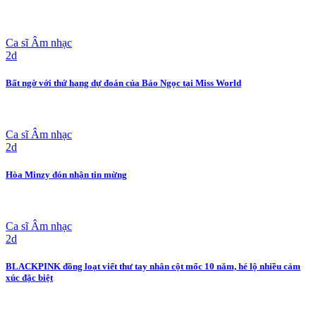
Ca sĩ Âm nhạc
2d
Bất ngờ với thứ hạng dự đoán của Bảo Ngọc tại Miss World
Ca sĩ Âm nhạc
2d
Hòa Minzy đón nhận tin mừng
Ca sĩ Âm nhạc
2d
BLACKPINK đồng loạt viết thư tay nhân cột mốc 10 năm, hé lộ nhiều cảm
xúc đặc biệt