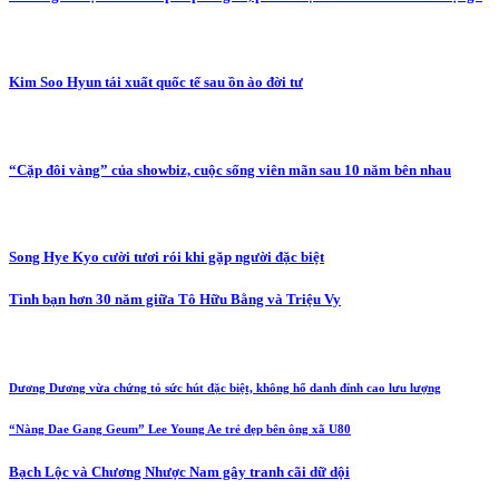
Kim Soo Hyun tái xuất quốc tế sau ồn ào đời tư
“Cặp đôi vàng” của showbiz, cuộc sống viên mãn sau 10 năm bên nhau
Song Hye Kyo cười tươi rói khi gặp người đặc biệt
Tình bạn hơn 30 năm giữa Tô Hữu Bằng và Triệu Vy
Dương Dương vừa chứng tỏ sức hút đặc biệt, không hổ danh đỉnh cao lưu lượng
“Nàng Dae Gang Geum” Lee Young Ae trẻ đẹp bên ông xã U80
Bạch Lộc và Chương Nhược Nam gây tranh cãi dữ dội