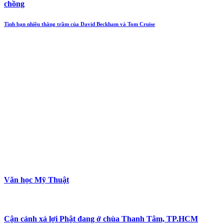
chồng
Tình bạn nhiều thăng trầm của David Beckham và Tom Cruise
Văn học Mỹ Thuật
Cận cảnh xá lợi Phật đang ở chùa Thanh Tâm, TP.HCM