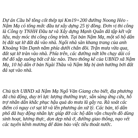
Dự án Cầu bê tông cốt thép tại Km19+200 đường Noong Hẻo -
Nậm Mạ có tổng mức đầu tư xây dựng 25 tỷ đồng. Đơn vị thi công
là Công ty TNHH Đầu tư và Xây dựng Mạnh Quân đã tập kết vật
liệu, máy móc thi công công trình. Tại bản Nậm Mạ, một số hộ dân
bị đất sạt lở đất đá vào nhà. Ngôi nhà sàn khang trang của anh
Khoàng Văn Dạnh nằm phía dưới chân đồi. Trận mưa vừa qua,
đất sạt lở tràn vào nhà. Phía trên, các đường nứt lớn chạy dài có
thể đổ sập xuống bất cứ lúc nào. Theo thống kê của UBND xã Nậm
Mạ, 10 hộ dân ở bản Ngài Thầu và Nậm Mạ bị ảnh hưởng bởi đất
đá sạt vào nhà.
Chủ tịch UBND xã Nậm Mạ Ngô Văn Giang cho biết, địa phương
đã chủ động, duy trì lực lượng thường trực, sẵn sàng ứng cứu, hỗ
trợ nhân dân khắc phục hậu quả do mưa lũ gây ra. Rà soát các
điểm có nguy cơ sạt lở và lên phương án xử lý. Các bản, tổ dân
phố đã huy động nhân lực giúp đỡ các hộ dân vận chuyển đồ dùng
sinh hoạt, lương thực, dọn dẹp nhà ở, đường giao thông, nạo vét
các tuyến kênh mương để đảm bảo việc tiêu thoát nước.