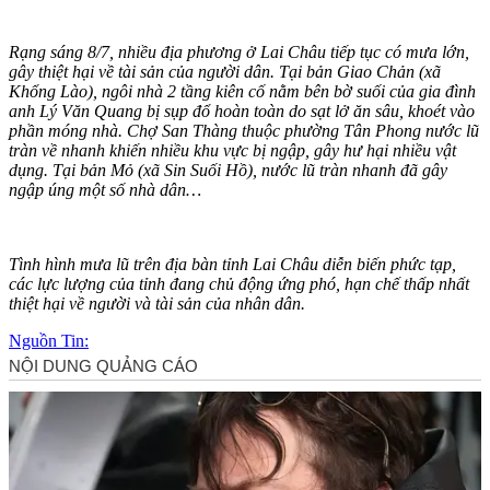
Rạng sáng 8/7, nhiều địa phương ở Lai Châu tiếp tục có mưa lớn,
gây thiệt hại về tài sản của người dân. Tại bản Giao Chản (xã
Khổng Lào), ngôi nhà 2 tầng kiên cố nằm bên bờ suối của gia đình
anh Lý Văn Quang bị sụp đổ hoàn toàn do sạt lở ăn sâu, khoét vào
phần móng nhà. Chợ San Thàng thuộc phường Tân Phong nước lũ
tràn về nhanh khiến nhiều khu vực bị ngập, gây hư hại nhiều vật
dụng. Tại bản Mỏ (xã Sin Suối Hồ), nước lũ tràn nhanh đã gây
ngập úng một số nhà dân…
Tình hình mưa lũ trên địa bàn tỉnh Lai Châu diễn biến phức tạp,
các lực lượng của tỉnh đang chủ động ứng phó, hạn chế thấp nhất
thiệt hại về người và tài sản của nhân dân.
Nguồn Tin: