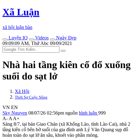
Xã Luận
xã hội luận bàn
Luyện IQ
Videos
Ngày Đẹp
09:09:09 AM, Thứ Abc 09/09/2021
Nhà hai tầng kiên cố đổ xuống
suối do sạt lở
Xã Hội
Thời Sự Cuộc Sống
VN
EN
Sky Nguyen
08/07/26 02:56pm
nguồn
bình luận
999
A-
A
A+
Sáng 8/7, tại bản Giao Chản (xã Khổng Lào, tỉnh Lào Cai), nhà 2
tầng kiên cố bên bờ suối của gia đình anh Lý Văn Quang sụp đổ
hoàn toàn do sạt lở ăn sâu, khoét vào phần móng.