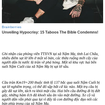
Ghi nhận của phóng viên TTXVN tại xã Nậm Mạ, tỉnh Lai Châu,
nhiều điểm sạt lở lớn ở một số bản, các thửa ruộng mới cấy của
người dân bị nước lũ tràn về phá hỏng. Một số khu vực hai bên
suối Nậm Cuổi của xã Nậm Mạ bị sạt lở sâu.
Cầu tràn Km19+200 thuộc tỉnh lộ 137 bắc qua suối Nậm Cuổi bị
sạt lở nghiêm trọng, có thể đổ sập bất cứ lúc nào. Một trụ cầu bị
gãy đã sụt lớn, tách ra khỏi mặt cầu. Hai bên cầu đường đi bị đứt
gãy, những hàm ếch đã khoét sâu ăn vào mặt đường. Xe cộ và
người dân vẫn phải qua lại vì đây là con đường độc đạo nối các
bản phía trong của xã Nậm Mạ.