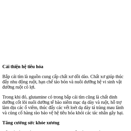
Cải thiện hệ tiêu hóa
Bắp cải tím là nguồn cung cấp chất xơ dồi dào. Chất xơ giúp thúc
đẩy nhu động ruột, hạn chế táo bón và nuôi dưỡng hệ vi sinh vật
đường ruột có lợi.
Trong khi đó, glutamine có trong bắp cải tím cũng là chất dinh
dưỡng cốt lõi nuôi dưỡng tế bào niêm mạc dạ dày và ruột, hỗ trợ
làm dịu các ổ viêm, thúc đẩy các vết loét dạ dày tá tràng mau lành
và củng cố hàng rào bảo vệ hệ tiêu hóa khỏi các tác nhân gây hại.
Tăng cường sức khỏe xương