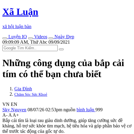
Xã Luận
xã hội luận bàn
Luyện IQ
Videos
Ngày Đẹp
09:09:09 AM, Thứ Abc 09/09/2021
Những công dụng của bắp cải
tím có thể bạn chưa biết
Gia Đình
Chăm Sóc Sức Khoẻ
VN
EN
Sky Nguyen
08/07/26 02:53pm
nguồn
bình luận
999
A-
A
A+
Bắp cải tím là loại rau giàu dinh dưỡng, giúp tăng cường sức đề
kháng, hỗ trợ sức khỏe tim mạch, hệ tiêu hóa và góp phần bảo vệ c‌ơ
th‌ể trước tác động của gốc tự do.