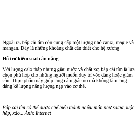
Ngoài ra, bắp cải tím còn cung cấp một lượng nhỏ canxi, magie và
mangan. Đây là những khoáng chất cần thiết cho hệ xương.
Hỗ trợ kiểm soát cân nặng
Với lượng calo thấp nhưng giàu nước và chất xơ, bắp cải tím là lựa
chọn phù hợp cho những người muốn duy trì vóc dáng hoặc giảm
cân. Thực phẩm này giúp tăng cảm giác no mà không làm tăng
đáng kể lượng năng lượng nạp vào c‌ơ th‌ể.
Bắp cải tím có thể được chế biến thành nhiều món như salad, luộc,
hấp, xào... Ảnh: Internet