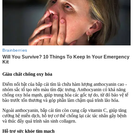
Giàu chất chống oxy hóa
Điểm nổi bật của bắp cải tím là chứa hàm lượng anthocyanin cao -
nhóm sắc tố tạo nên màu tím đặc trưng. Anthocyanin có khả năng
chống oxy hóa mạnh, giúp trung hòa các gốc tự do, từ đó bảo vệ tế
bào trước tổn thương và góp phần làm chậm quá trình lão hóa.
Ngoài anthocyanin, bắp cải tím còn cung cấp vitamin C, giúp tăng
cường hệ miễn dịch, hỗ trợ c‌ơ th‌ể chống lại các tác nhân gây bệnh
và thúc đẩy quá trình sản sinh collagen.
Hỗ trợ sức khỏe tim mạch