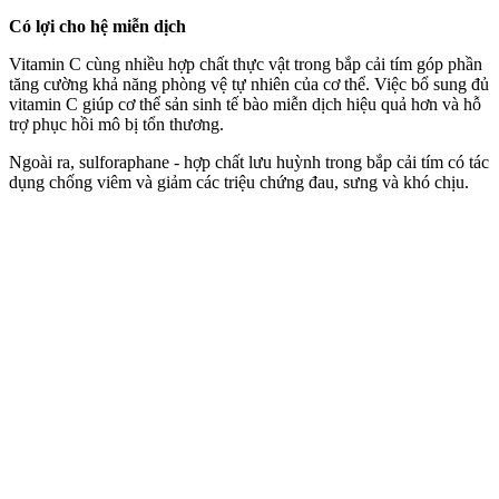
Có lợi cho hệ miễn dịch
Vitamin C cùng nhiều hợp chất thực vật trong bắp cải tím góp phần
tăng cường khả năng phòng vệ tự nhiên của c‌ơ th‌ể. Việc bổ sung đủ
vitamin C giúp c‌ơ th‌ể sản sinh tế bào miễn dịch hiệu quả hơn và hỗ
trợ phục hồi mô bị tổn thương.
Ngoài ra, sulforaphane - hợp chất lưu huỳnh trong bắp cải tím có tác
dụng chống viêm và giảm các triệu chứng đau, sưng và khó chịu.