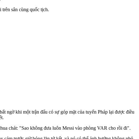
 trên sân cùng quốc tịch.
bất ngờ khi một trận đấu có sự góp mặt của tuyển Pháp lại được điều
t.
chua chát: "Sao không đưa luôn Messi vào phòng VAR cho rồi đi".
‌y cả‌m trước giờ bóng lăn tứ kết, và nó có thể ảnh hưởng không nhỏ