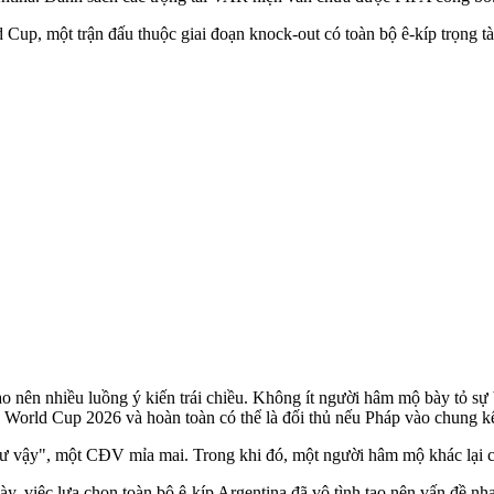
 Cup, một trận đấu thuộc giai đoạn knock-out có toàn bộ ê-kíp trọng tài
o nên nhiều luồng ý kiến trái chiều. Không ít người hâm mộ bày tỏ sự 
ấu World Cup 2026 và hoàn toàn có thể là đối thủ nếu Pháp vào chung kế
hư vậy", một CĐV mỉa mai. Trong khi đó, một người hâm mộ khác lại 
y, việc lựa chọn toàn bộ ê-kíp Argentina đã vô tình tạo nên vấn đề nhạ