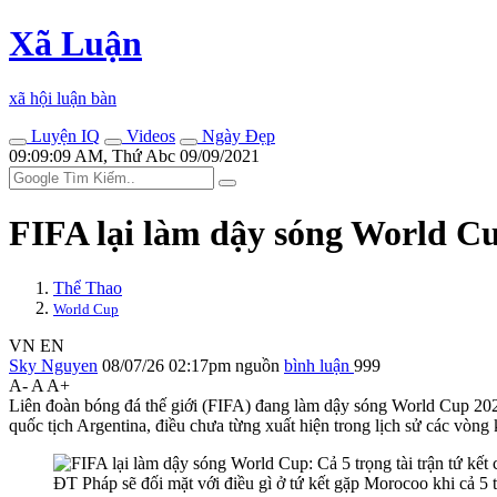
Xã Luận
xã hội luận bàn
Luyện IQ
Videos
Ngày Đẹp
09:09:09 AM, Thứ Abc 09/09/2021
FIFA lại làm dậy sóng World Cup
Thể Thao
World Cup
VN
EN
Sky Nguyen
08/07/26 02:17pm
nguồn
bình luận
999
A-
A
A+
Liên đoàn bóng đá thế giới (FIFA) đang làm dậy sóng World Cup 2026 
quốc tịch Argentina, điều chưa từng xuất hiện trong lịch sử các vòn
ĐT Pháp sẽ đối mặt với điều gì ở tứ kết gặp Morocoo khi cả 5 t