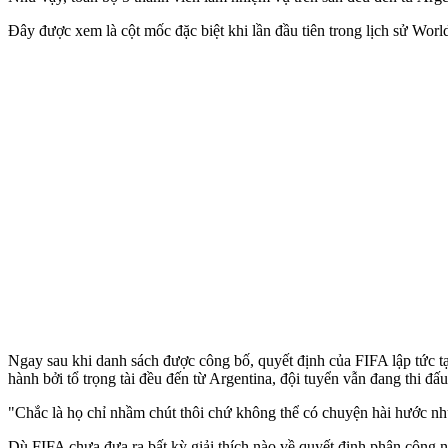
Đây được xem là cột mốc đặc biệt khi lần đầu tiên trong lịch sử World
Ngay sau khi danh sách được công bố, quyết định của FIFA lập tức tạ
hành bởi tổ trọng tài đều đến từ Argentina, đội tuyển vẫn đang thi đ
"Chắc là họ chỉ nhầm chút thôi chứ không thể có chuyện hài hước n
Dù FIFA chưa đưa ra bất kỳ giải thích nào về quyết định phân công nà