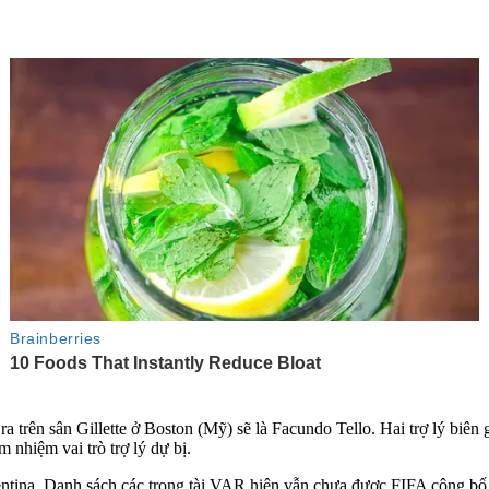
ra trên sân Gillette ở Boston (Mỹ) sẽ là Facundo Tello. Hai trợ lý biê
 nhiệm vai trò trợ lý dự bị.
entina. Danh sách các trọng tài VAR hiện vẫn chưa được FIFA công bố