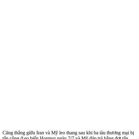
Căng thẳng giữa Iran và Mỹ leo thang sau khi ba tàu thương mại bị
tấn công ở eo biển Hormuz ngày 7/7 và Mỹ đáp trả bằng đợt tấn