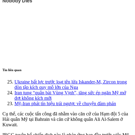
Tin liên quan
Ukraine bất lực trước loạt tên lửa Iskander-M, Zircon trong
đòn tập kích quy mô lớn của Nga
Iran tung “quân bài Vùng Vịnh”, tăng sức ép ngăn Mỹ mở
đợt không kích mới
Mỹ-Iran phát tín hiệu trái ngược về chuyện đàm phán
Cụ thể, các cuộc tấn công đã nhằm vào căn cứ của Hạm đội 5 của
Hải quân Mỹ tại Bahrain và căn cứ không quân Ali Al-Salem ở
Kuwait.
IRGC tuyên bố chiến dịch này là phản ứng ban đầu trước việc Mỹ