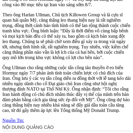
công vào 80 mục tiêu tại Iran vào sáng sớm 8/7.
Theo ông Harlan Ullman, Chủ tịch Killowen Group và là cựu sĩ
quan hải quân Mỹ, căng thẳng leo thang hiện nay là rất nghiêm
trọng, đồng thời cảnh báo tình hình có thể lan rộng thành cuộc chiến
tranh khu vực. Ông bình luận: “Đây là thời điểm vô cùng bấp bênh
và mọi kịch bản đều có thể xảy ra, bao gồm cả kịch bản xung đột
leo thang. Chúng ta sẽ phải chờ xem điều gì xảy ra trong vài ngày
tới, nhưng tình hình rất, rất nghiêm trọng. Tuy nhiên, việc kiềm chế
căng thẳng phần nào vẫn là lợi ích của cả hai bên, bởi cuộc chiến
quy mô lớn trong khu vực không có lợi cho bên nào”.
Ông Ullman cho rằng những cuộc tấn công tàu thuyền ở eo biển
Hormuz ngày 7/7 phản ánh tính toán chiến lược có chủ đích của
Iran. Ông lưu ý các vụ tấn công diễn ra đồng thời với lễ tang kéo dài
nhiều ngày dành cho cố Đại giáo chủ Iran cũng như hội nghị
thượng đỉnh NATO tại Thổ Nhĩ Kỳ. Ông nhận định: “Tôi cho rằng
Iran hành động có chủ đích nhằm thúc đẩy vị thế của mình trên bàn
đàm phán bằng cách gia tăng sức ép đối với Mỹ”. Ông cũng dự báo
căng thẳng hiện nay nhiều khả năng sẽ đẩy giá dầu toàn cầu tăng
cao, từ đó gây thêm áp lực lên Tổng thống Mỹ Donald Trump.
Nguồn Tin: