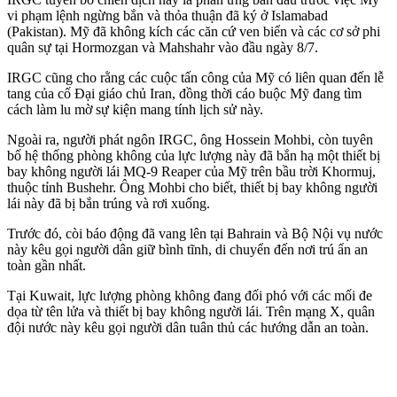
vi phạm lệnh ngừng bắn và thỏa thuận đã ký ở Islamabad
(Pakistan). Mỹ đã không kích các căn cứ ven biển và các cơ sở phi
quân sự tại Hormozgan và Mahshahr vào đầu ngày 8/7.
IRGC cũng cho rằng các cuộc tấn công của Mỹ có liên quan đến lễ
tang của cố Đại giáo chủ Iran, đồng thời cáo buộc Mỹ đang tìm
cách làm lu mờ sự kiện mang tính lịch sử này.
Ngoài ra, người phát ngôn IRGC, ông Hossein Mohbi, còn tuyên
bố hệ thống phòng không của lực lượng này đã bắn hạ một thiết bị
bay không người lái MQ-9 Reaper của Mỹ trên bầu trời Khormuj,
thuộc tỉnh Bushehr. Ông Mohbi cho biết, thiết bị bay không người
lái này đã bị bắn trúng và rơi xuống.
Trước đó, còi báo động đã vang lên tại Bahrain và Bộ Nội vụ nước
này kêu gọi người dân giữ bình tĩnh, di chuyển đến nơi trú ẩn an
toàn gần nhất.
Tại Kuwait, lực lượng phòng không đang đối phó với các mối đe
dọa từ tên lửa và thiết bị bay không người lái. Trên mạng X, quân
đội nước này kêu gọi người dân tuân thủ các hướng dẫn an toàn.