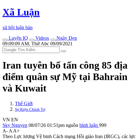
Xã Luận
xã hội luận bàn
Luyện IQ
Videos
Ngày Đẹp
09:09:09 AM, Thứ Abc 09/09/2021
Iran tuyên bố tấn công 85 địa
điểm quân sự Mỹ tại Bahrain
và Kuwait
Thế Giới
Sự Kiện Chính Trị
VN
EN
Sky Nguyen
08/07/26 01:51pm
nguồn
bình luận
999
A-
A
A+
Theo Lực lượng Vệ binh Cách mạng Hồi giáo Iran (IRGC), các lực