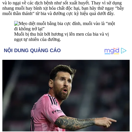
và lo ngại về các dịch bệnh như sốt xuất huyết. Thay vì sử dụng
nhang muỗi hay bình xịt hó‌a chấ‌t độc hại, bạn hãy thử ngay “bẫy
muỗi thần thánh“ từ bia và đường cực kỳ hiệu quả dưới đây.
Muỗi bị thu hút bởi hương vị lên men của bia và vị
ngọt tự nhiên của đường.