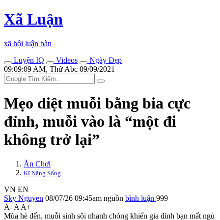
Xã Luận
xã hội luận bàn
Luyện IQ
Videos
Ngày Đẹp
09:09:09 AM, Thứ Abc 09/09/2021
Mẹo diệt muỗi bằng bia cực
đỉnh, muỗi vào là “một đi
không trở lại”
Ăn Chơi
Kĩ Năng Sống
VN
EN
Sky Nguyen
08/07/26 09:45am
nguồn
bình luận
999
A-
A
A+
Mùa hè đến, muỗi sinh sôi nhanh chóng khiến gia đình bạn mất ngủ