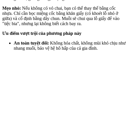
Mẹo nhỏ:
Nếu không có vỏ chai, bạn có thể thay thế bằng cốc
nhựa. Chỉ cần bọc miệng cốc bằng khăn giấy (có khoét lỗ nhỏ ở
giữa) và cố định bằng dây chun. Muỗi sẽ chui qua lỗ giấy để vào
"tiệc bia", nhưng lại không biết cách bay ra.
Ưu điểm vượt trội của phương pháp này
An toàn tuyệt đối:
Không hó‌a chấ‌t, không mùi khó chịu như
nhang muỗi, bảo vệ hệ hô hấp của cả gia đình.