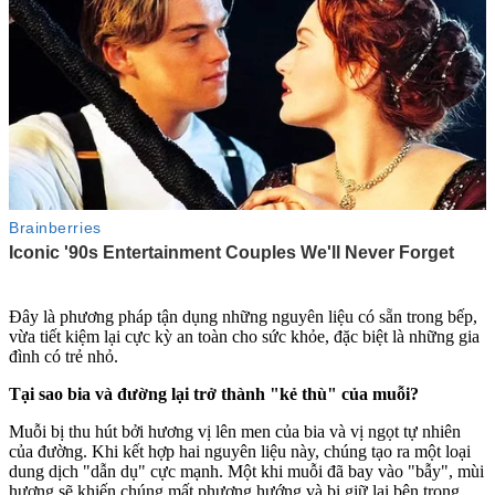
Đây là phương pháp tận dụng những nguyên liệu có sẵn trong bếp,
vừa tiết kiệm lại cực kỳ an toàn cho sức khỏe, đặc biệt là những gia
đình có trẻ nhỏ.
Tại sao bia và đường lại trở thành "kẻ thù" của muỗi?
Muỗi bị thu hút bởi hương vị lên men của bia và vị ngọt tự nhiên
của đường. Khi kết hợp hai nguyên liệu này, chúng tạo ra một loại
dung dịch "dẫn dụ" cực mạnh. Một khi muỗi đã bay vào "bẫy", mùi
hương sẽ khiến chúng mất phương hướng và bị giữ lại bên trong,