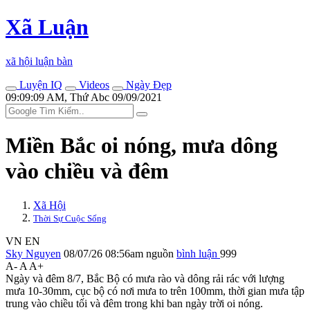
Xã Luận
xã hội luận bàn
Luyện IQ
Videos
Ngày Đẹp
09:09:09 AM, Thứ Abc 09/09/2021
Miền Bắc oi nóng, mưa dông
vào chiều và đêm
Xã Hội
Thời Sự Cuộc Sống
VN
EN
Sky Nguyen
08/07/26 08:56am
nguồn
bình luận
999
A-
A
A+
Ngày và đêm 8/7, Bắc Bộ có mưa rào và dông rải rác với lượng
mưa 10-30mm, cục bộ có nơi mưa to trên 100mm, thời gian mưa tập
trung vào chiều tối và đêm trong khi ban ngày trời oi nóng.