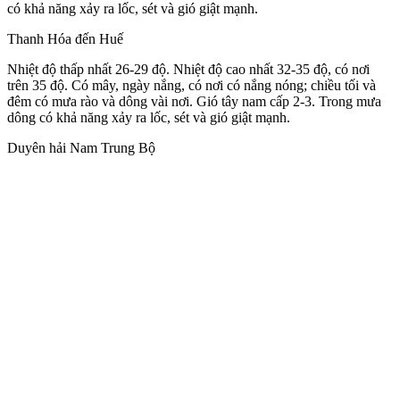
có khả năng xảy ra lốc, sét và gió giật mạnh.
Thanh Hóa đến Huế
Nhiệt độ thấp nhất 26-29 độ. Nhiệt độ cao nhất 32-35 độ, có nơi
trên 35 độ. Có mây, ngày nắng, có nơi có nắng nóng; chiều tối và
đêm có mưa rào và dông vài nơi. Gió tây nam cấp 2-3. Trong mưa
dông có khả năng xảy ra lốc, sét và gió giật mạnh.
Duyên hải Nam Trung Bộ