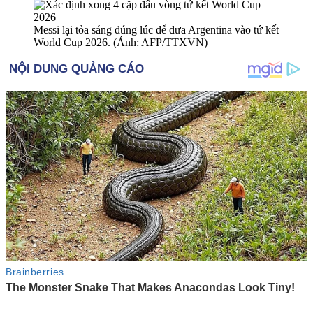
Messi lại tỏa sáng đúng lúc để đưa Argentina vào tứ kết
World Cup 2026. (Ảnh: AFP/TTXVN)