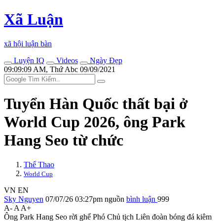
Xã Luận
xã hội luận bàn
Luyện IQ
Videos
Ngày Đẹp
09:09:09 AM, Thứ Abc 09/09/2021
Tuyển Hàn Quốc thất bại ở
World Cup 2026, ông Park
Hang Seo từ chức
Thể Thao
World Cup
VN
EN
Sky Nguyen
07/07/26 03:27pm
nguồn
bình luận
999
A-
A
A+
Ông Park Hang Seo rời ghế Phó Chủ tịch Liên đoàn bóng đá kiêm