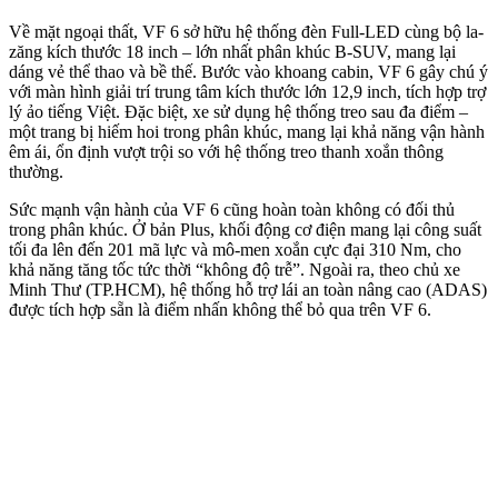
Về mặt ngoại thất, VF 6 sở hữu hệ thống đèn Full-LED cùng bộ la-
zăng kích thước 18 inch – lớn nhất phân khúc B-SUV, mang lại
dáng vẻ thể thao và bề thế. Bước vào khoang cabin, VF 6 gây chú ý
với màn hình giải trí trung tâm kích thước lớn 12,9 inch, tích hợp trợ
lý ảo tiếng Việt. Đặc biệt, xe sử dụng hệ thống treo sau đa điểm –
một trang bị hiếm hoi trong phân khúc, mang lại khả năng vận hành
êm ái, ổn định vượt trội so với hệ thống treo thanh xoắn thông
thường.
Sức mạnh vận hành của VF 6 cũng hoàn toàn không có đối thủ
trong phân khúc. Ở bản Plus, khối động cơ điện mang lại công suất
tối đa lên đến 201 mã lực và mô-men xoắn cực đại 310 Nm, cho
khả năng tăng tốc tức thời “không độ trễ”. Ngoài ra, theo chủ xe
Minh Thư (TP.HCM), hệ thống hỗ trợ lái an toàn nâng cao (ADAS)
được tích hợp sẵn là điểm nhấn không thể bỏ qua trên VF 6.