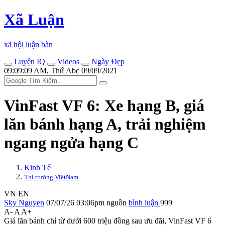
Xã Luận
xã hội luận bàn
Luyện IQ
Videos
Ngày Đẹp
09:09:09 AM, Thứ Abc 09/09/2021
VinFast VF 6: Xe hạng B, giá
lăn bánh hạng A, trải nghiệm
ngang ngửa hạng C
Kinh Tế
Thị trường ViệtNam
VN
EN
Sky Nguyen
07/07/26 03:06pm
nguồn
bình luận
999
A-
A
A+
Giá lăn bánh chỉ từ dưới 600 triệu đồng sau ưu đãi, VinFast VF 6