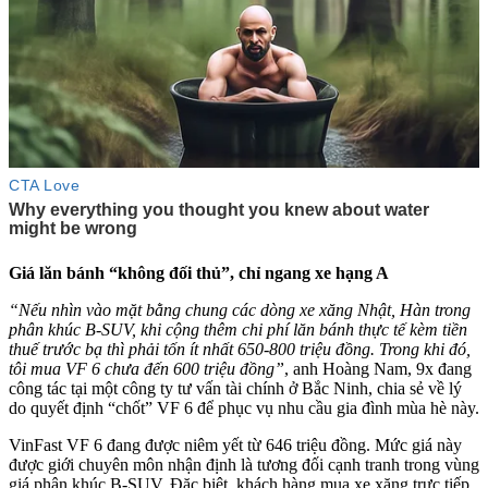
Giá lăn bánh “không đối thủ”, chỉ ngang xe hạng A
“Nếu nhìn vào mặt bằng chung các dòng xe xăng Nhật, Hàn trong
phân khúc B-SUV, khi cộng thêm chi phí lăn bánh thực tế kèm tiền
thuế trước bạ thì phải tốn ít nhất 650-800 triệu đồng. Trong khi đó,
tôi mua VF 6 chưa đến 600 triệu đồng”
, anh Hoàng Nam, 9x đang
công tác tại một công ty tư vấn tài chính ở Bắc Ninh, chia sẻ về lý
do quyết định “chốt” VF 6 để phục vụ nhu cầu gia đình mùa hè này.
VinFast VF 6 đang được niêm yết từ 646 triệu đồng. Mức giá này
được giới chuyên môn nhận định là tương đối cạnh tranh trong vùng
giá phân khúc B-SUV. Đặc biệt, khách hàng mua xe xăng trực tiếp