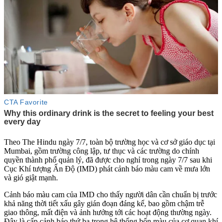
Theo The Hindu ngày 7/7, toàn bộ trường học và cơ sở giáo dục tại
Mumbai, gồm trường công lập, tư thục và các trường do chính
quyền thành phố quản lý, đã được cho nghỉ trong ngày 7/7 sau khi
Cục Khí tượng Ấn Độ (IMD) phát cảnh báo màu cam về mưa lớn
và gió giật mạnh.
Cảnh báo màu cam của IMD cho thấy người dân cần chuẩn bị trước
khả năng thời tiết xấu gây gián đoạn đáng kể, bao gồm chậm trễ
giao thông, mất điện và ảnh hưởng tới các hoạt động thường ngày.
Đây là cấp cảnh báo thứ ba trong hệ thống bốn màu của cơ quan khí