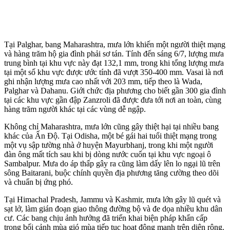
Tại Palghar, bang Maharashtra, mưa lớn khiến một người thiệt mạng
và hàng trăm hộ gia đình phải sơ tán. Tính đến sáng 6/7, lượng mưa
trung bình tại khu vực này đạt 132,1 mm, trong khi tổng lượng mưa
tại một số khu vực được ước tính đã vượt 350-400 mm. Vasai là nơi
ghi nhận lượng mưa cao nhất với 203 mm, tiếp theo là Wada,
Palghar và Dahanu. Giới chức địa phương cho biết gần 300 gia đình
tại các khu vực gần đập Zanzroli đã được đưa tới nơi an toàn, cùng
hàng trăm người khác tại các vùng dễ ngập.
Không chỉ Maharashtra, mưa lớn cũng gây thiệt hại tại nhiều bang
khác của Ấn Độ. Tại Odisha, một bé gái hai tuổi thiệt mạng trong
một vụ sập tường nhà ở huyện Mayurbhanj, trong khi một người
đàn ông mất tích sau khi bị dòng nước cuốn tại khu vực ngoại ô
Sambalpur. Mưa do áp thấp gây ra cũng làm dấy lên lo ngại lũ trên
sông Baitarani, buộc chính quyền địa phương tăng cường theo dõi
và chuẩn bị ứng phó.
Tại Himachal Pradesh, Jammu và Kashmir, mưa lớn gây lũ quét và
sạt lở, làm gián đoạn giao thông đường bộ và đe dọa nhiều khu dân
cư. Các bang chịu ảnh hưởng đã triển khai biện pháp khẩn cấp
trong bối cảnh mùa gió mùa tiếp tục hoạt động mạnh trên diện rộng.