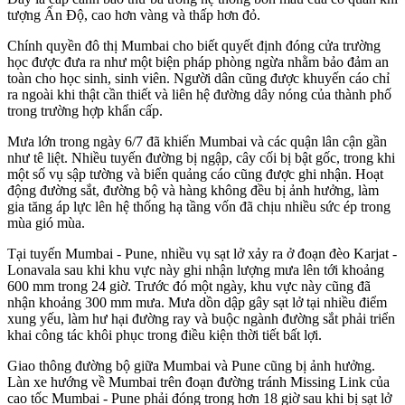
tượng Ấn Độ, cao hơn vàng và thấp hơn đỏ.
Chính quyền đô thị Mumbai cho biết quyết định đóng cửa trường
học được đưa ra như một biện pháp phòng ngừa nhằm bảo đảm an
toàn cho học sinh, sinh viên. Người dân cũng được khuyến cáo chỉ
ra ngoài khi thật cần thiết và liên hệ đường dây nóng của thành phố
trong trường hợp khẩn cấp.
Mưa lớn trong ngày 6/7 đã khiến Mumbai và các quận lân cận gần
như tê liệt. Nhiều tuyến đường bị ngập, cây cối bị bật gốc, trong khi
một số vụ sập tường và biển quảng cáo cũng được ghi nhận. Hoạt
động đường sắt, đường bộ và hàng không đều bị ảnh hưởng, làm
gia tăng áp lực lên hệ thống hạ tầng vốn đã chịu nhiều sức ép trong
mùa gió mùa.
Tại tuyến Mumbai - Pune, nhiều vụ sạt lở xảy ra ở đoạn đèo Karjat -
Lonavala sau khi khu vực này ghi nhận lượng mưa lên tới khoảng
600 mm trong 24 giờ. Trước đó một ngày, khu vực này cũng đã
nhận khoảng 300 mm mưa. Mưa dồn dập gây sạt lở tại nhiều điểm
xung yếu, làm hư hại đường ray và buộc ngành đường sắt phải triển
khai công tác khôi phục trong điều kiện thời tiết bất lợi.
Giao thông đường bộ giữa Mumbai và Pune cũng bị ảnh hưởng.
Làn xe hướng về Mumbai trên đoạn đường tránh Missing Link của
cao tốc Mumbai - Pune phải đóng trong hơn 18 giờ sau khi bị sạt lở