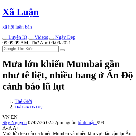
Xã Luận
xã hội luận bàn
Luyện IQ
Videos
Ngày Đẹp
09:09:09 AM, Thứ Abc 09/09/2021
Mưa lớn khiến Mumbai gần
như tê liệt, nhiều bang ở Ấn Độ
cảnh báo lũ lụt
Thế Giới
Thế Giới Đó Đây
VN
EN
Sky Nguyen
07/07/26 02:27pm
nguồn
bình luận
999
A-
A
A+
Mưa lớn kéo dài đã khiến Mumbai và nhiều khu vực lân cận tại Ấn