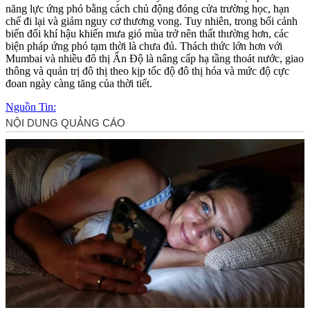
năng lực ứng phó bằng cách chủ động đóng cửa trường học, hạn
chế đi lại và giảm nguy cơ thương vong. Tuy nhiên, trong bối cảnh
biến đổi khí hậu khiến mưa gió mùa trở nên thất thường hơn, các
biện pháp ứng phó tạm thời là chưa đủ. Thách thức lớn hơn với
Mumbai và nhiều đô thị Ấn Độ là nâng cấp hạ tầng thoát nước, giao
thông và quản trị đô thị theo kịp tốc độ đô thị hóa và mức độ cực
đoan ngày càng tăng của thời tiết.
Nguồn Tin: