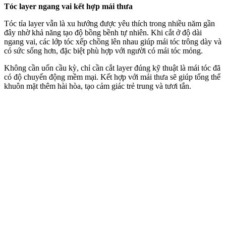
Tóc layer ngang vai kết hợp mái thưa
Tóc tỉa layer vẫn là xu hướng được yêu thích trong nhiều năm gần
đây nhờ khả năng tạo độ bồng bềnh tự nhiên. Khi cắt ở độ dài
ngang vai, các lớp tóc xếp chồng lên nhau giúp mái tóc trông dày và
có sức sống hơn, đặc biệt phù hợp với người có mái tóc mỏng.
Không cần uốn cầu kỳ, chỉ cần cắt layer đúng kỹ thuật là mái tóc đã
có độ chuyển động mềm mại. Kết hợp với mái thưa sẽ giúp tổng thể
khuôn mặt thêm hài hòa, tạo cảm giác trẻ trung và tươi tắn.