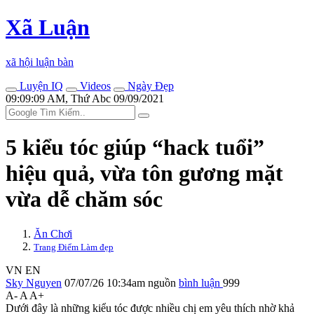
Xã Luận
xã hội luận bàn
Luyện IQ
Videos
Ngày Đẹp
09:09:09 AM, Thứ Abc 09/09/2021
5 kiểu tóc giúp “hack tuổi”
hiệu quả, vừa tôn gương mặt
vừa dễ chăm sóc
Ăn Chơi
Trang Điểm Làm đẹp
VN
EN
Sky Nguyen
07/07/26 10:34am
nguồn
bình luận
999
A-
A
A+
Dưới đây là những kiểu tóc được nhiều chị em yêu thích nhờ khả