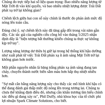
Chúng đo trực tiếp hai số liệu quan trọng: Bao nhiêu năng lượng từ
Mặt Trời đi vào khí quyển, và bao nhiêu nhiệt lượng được Trái Đất
phát xạ trở lại không gian?
Chênh lệch giữa hai con số này chính là thước đo phản ánh mức độ
nóng lên toàn cầu.
Đáng chú ý, sự chênh lệch này đã tăng gấp đôi trong vài năm gần
đây. Các tác giả của nghiên cứu công bố vào tháng 5/2025 nhận
định đây là "hiện tượng bất thường khiến chúng ta thực sự không
kịp trở tay".
Lượng năng lượng dư thừa bị giữ lại trong hệ thống khí hậu dường
như xuất phát từ việc Trái Đất phản xạ ít ánh sáng Mặt Trời trở lại
không gian hơn trước.
Một phần nguyên nhân là băng trắng phản xạ ánh sáng đang tan
chảy, chuyển thành nước biển sẫm màu hơn hấp thụ nhiệt nhiều
hơn.
"Sự mất cân bằng năng lượng này cho thấy các mô hình khí hậu có
thể đang đánh giá thấp mức độ nóng lên trong tương lai. Chúng ta
chưa thể khẳng định điều đó, nhưng cần khẩn trương tìm hiểu chính
xác điều gì đang xảy ra", Phil Duffy, nhà khoa học của tổ chức phi
lợi nhuận Spark Climate Solutions, cho biết.