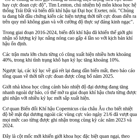
hay cực đoan cực độ”, Tim Lenton, chủ nhiệm bộ môn khoa học hệ
thống Trái Đất và biến đổi khí hậu tại Đại học Exeter, nói. "Chúng
ta đang bắt đầu chứng kiến các hiện tượng thời tiết cực đoan diễn ra
trên quy mô không gian và với cường độ thực sự đáng kinh ngạc".
Trong giai đoạn 2016-2024, biến đổi khí hậu đã khiến thế giới ghi
nhận số lượng kỷ lục nắng nóng cao gấp 4 lần so với kịch bản khí
hậu ổn định.
Các trận mưa lớn chưa từng có cũng xuất hiện nhiều hơn khoảng
40%, trong khi tình trạng khô hạn kỷ lục tăng khoảng 10%.
Ngược lại, các kỷ lục về giá rét lại đang dần biến mất, theo báo cáo
tổng quan về thời tiết cực đoan được công bố năm 2025.
Giới nhà khoa học cũng cảnh báo nhiệt độ đại dương đang tăng
nhanh ngoài dự báo, có thể mở ra giai đoạn khí hậu chưa từng được
ghi nhận với nhiều kỷ lục mới sắp xuất hiện.
Cơ quan Biến đổi Khí hậu Copernicus của châu Âu cho biết nhiệt
độ bề mặt đại dương ngoài các vùng cực vào ngày 21/6 đã vượt qua
mọi mức cao từng được ghi nhận trong cùng kỳ các năm 2023 và
2024.
Đây là cột mốc mới khiến giới khoa học đặc biệt quan ngại, theo