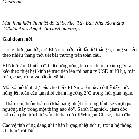
Guardian.
Màn hình hiển thị nhiệt độ tại Seville, Tây Ban Nha vào tháng
7/2023. Ảnh: Angel Garcia/Bloomberg.
Giai đoạn mới
Trong thời gian tới, đợt El Ninõ mới, bắt đầu từ tháng 6, cũng sẽ kéo
theo nhiều tháng thời tiết bất thường trên toàn cầu.
El Ninõ làm khuếch đại hiệu ứng nóng lên do khí nhà kính gây ra,
kéo theo thiệt hại kinh tế trực tiếp lên tới hàng tỷ USD từ lũ lụt, mất
mùa, cháy rừng và bất ổn xã hội.
Một số mô hình dự báo cho thấy El Ninõ lần này có thể đẩy mức
nóng lên toàn cầu tạm thời chạm ngưỡng 2°C trong thời gian ngắn.
"Thậm chí, hoàn toàn có khả năng nhiệt độ trung bình sẽ vượt qua
ngưỡng này trong một tháng nào đó", Sarah Kapnick, giám đốc
toàn cầu phụ trách tư vấn khí hậu của JPMorgan Chase, nhận định.
Các vệ tinh cũng đang ghi nhận lượng nhiệt tích tụ trong hệ thống
khí hậu Trái Đất.