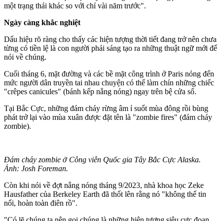
một trạng thái khác so với chỉ vài năm trước".
Ngày càng khắc nghiệt
Dấu hiệu rõ ràng cho thấy các hiện tượng thời tiết đang trở nên chưa
từng có tiền lệ là con người phải sáng tạo ra những thuật ngữ mới để
nói về chúng.
Cuối tháng 6, mặt đường và các bề mặt công trình ở Paris nóng đến
mức người dân truyền tai nhau chuyện có thể làm chín những chiếc
"crêpes canicules" (bánh kếp nắng nóng) ngay trên bệ cửa sổ.
Tại Bắc Cực, những đám cháy rừng âm ỉ suốt mùa đông rồi bùng
phát trở lại vào mùa xuân được đặt tên là "zombie fires" (đám cháy
zombie).
Đám cháy zombie ở Công viên Quốc gia Tây Bắc Cực Alaska.
Ảnh: Josh Foreman.
Còn khi nói về đợt nắng nóng tháng 9/2023, nhà khoa học Zeke
Hausfather của Berkeley Earth đã thốt lên rằng nó "không thể tin
nổi, hoàn toàn điên rồ".
"Có lẽ chúng ta nên gọi chúng là những hiện tượng siêu cực đoan