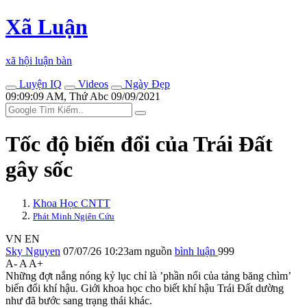
Xã Luận
xã hội luận bàn
Luyện IQ
Videos
Ngày Đẹp
09:09:09 AM, Thứ Abc 09/09/2021
Tốc độ biến đổi của Trái Đất
gây sốc
Khoa Học CNTT
Phát Minh Ngiên Cứu
VN
EN
Sky Nguyen
07/07/26 10:23am
nguồn
bình luận
999
A-
A
A+
Những đợt nắng nóng kỷ lục chỉ là ’phần nổi của tảng băng chìm’
biến đổi khí hậu. Giới khoa học cho biết khí hậu Trái Đất dường
như đã bước sang trạng thái khác.