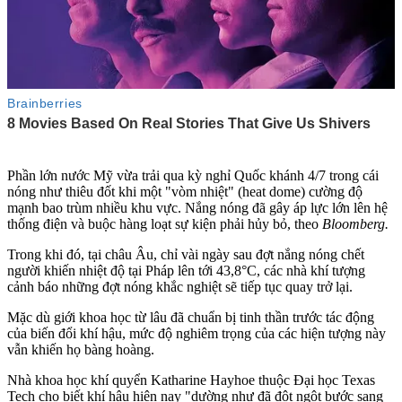
Phần lớn nước Mỹ vừa trải qua kỳ nghỉ Quốc khánh 4/7 trong cái
nóng như thiêu đốt khi một "vòm nhiệt" (heat dome) cường độ
mạnh bao trùm nhiều khu vực. Nắng nóng đã gây áp lực lớn lên hệ
thống điện và buộc hàng loạt sự kiện phải hủy bỏ, theo
Bloomberg.
Trong khi đó, tại châu Âu, chỉ vài ngày sau đợt nắng nóng chết
người khiến nhiệt độ tại Pháp lên tới 43,8°C, các nhà khí tượng
cảnh báo những đợt nóng khắc nghiệt sẽ tiếp tục quay trở lại.
Mặc dù giới khoa học từ lâu đã chuẩn bị tinh thần trước tác động
của biến đổi khí hậu, mức độ nghiêm trọng của các hiện tượng này
vẫn khiến họ bàng hoàng.
Nhà khoa học khí quyển Katharine Hayhoe thuộc Đại học Texas
Tech cho biết khí hậu hiện nay "dường như đã đột ngột bước sang