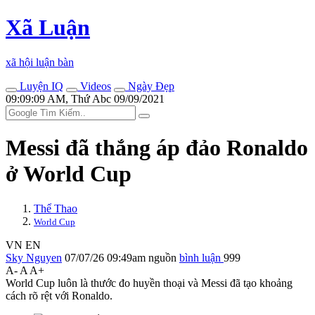
Xã Luận
xã hội luận bàn
Luyện IQ
Videos
Ngày Đẹp
09:09:09 AM, Thứ Abc 09/09/2021
Messi đã thắng áp đảo Ronaldo
ở World Cup
Thể Thao
World Cup
VN
EN
Sky Nguyen
07/07/26 09:49am
nguồn
bình luận
999
A-
A
A+
World Cup luôn là thước đo huyền thoại và Messi đã tạo khoảng
cách rõ rệt với Ronaldo.