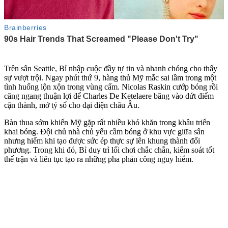
Trên sân Seattle, Bỉ nhập cuộc đầy tự tin và nhanh chóng cho thấy
sự vượt trội. Ngay phút thứ 9, hàng thủ Mỹ mắc sai lầm trong một
tình huống lộn xộn trong vùng cấm. Nicolas Raskin cướp bóng rồi
căng ngang thuận lợi để Charles De Ketelaere băng vào dứt điểm
cận thành, mở tỷ số cho đại diện châu Âu.
Bàn thua sớm khiến Mỹ gặp rất nhiều khó khăn trong khâu triển
khai bóng. Đội chủ nhà chủ yếu cầm bóng ở khu vực giữa sân
nhưng hiếm khi tạo được sức ép thực sự lên khung thành đối
phương. Trong khi đó, Bỉ duy trì lối chơi chắc chắn, kiểm soát tốt
thế trận và liên tục tạo ra những pha phản công nguy hiểm.