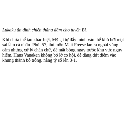
Lukaku ấn định chiến thắng đậm cho tuyển Bỉ.
Khi chưa thể tạo khác biệt, Mỹ lại tự đẩy mình vào thế khó bởi một
sai lầm cá nhân. Phút 57, thủ môn Matt Freese lao ra ngoài vùng
cấm nhưng xử lý chần chừ, để mất bóng ngay trước khu vực nguy
hiểm. Hans Vanaken không bỏ lỡ cơ hội, dễ dàng dứt điểm vào
khung thành bỏ trống, nâng tỷ số lên 3-1.