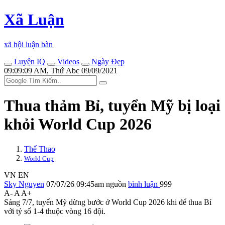
Xã Luận
xã hội luận bàn
Luyện IQ
Videos
Ngày Đẹp
09:09:09 AM, Thứ Abc 09/09/2021
Thua thảm Bỉ, tuyển Mỹ bị loại
khỏi World Cup 2026
Thể Thao
World Cup
VN
EN
Sky Nguyen
07/07/26 09:45am
nguồn
bình luận
999
A-
A
A+
Sáng 7/7, tuyển Mỹ dừng bước ở World Cup 2026 khi để thua Bỉ
với tỷ số 1-4 thuộc vòng 16 đội.