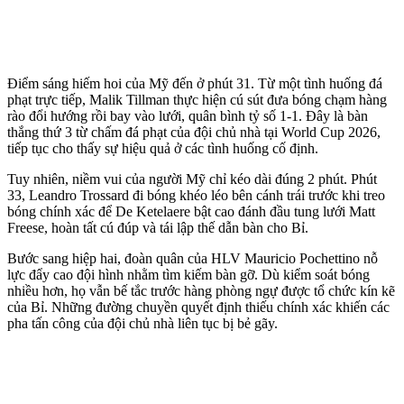
Điểm sáng hiếm hoi của Mỹ đến ở phút 31. Từ một tình huống đá
phạt trực tiếp, Malik Tillman thực hiện cú sút đưa bóng chạm hàng
rào đổi hướng rồi bay vào lưới, quân bình tỷ số 1-1. Đây là bàn
thắng thứ 3 từ chấm đá phạt của đội chủ nhà tại World Cup 2026,
tiếp tục cho thấy sự hiệu quả ở các tình huống cố định.
Tuy nhiên, niềm vui của người Mỹ chỉ kéo dài đúng 2 phút. Phút
33, Leandro Trossard đi bóng khéo léo bên cánh trái trước khi treo
bóng chính xác để De Ketelaere bật cao đánh đầu tung lưới Matt
Freese, hoàn tất cú đúp và tái lập thế dẫn bàn cho Bỉ.
Bước sang hiệp hai, đoàn quân của HLV Mauricio Pochettino nỗ
lực đẩy cao đội hình nhằm tìm kiếm bàn gỡ. Dù kiểm soát bóng
nhiều hơn, họ vẫn bế tắc trước hàng phòng ngự được tổ chức kín kẽ
của Bỉ. Những đường chuyền quyết định thiếu chính xác khiến các
pha tấn công của đội chủ nhà liên tục bị bẻ gãy.