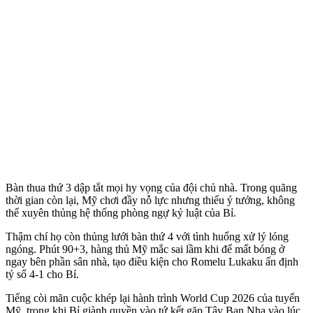
Bàn thua thứ 3 dập tắt mọi hy vọng của đội chủ nhà. Trong quãng
thời gian còn lại, Mỹ chơi đầy nỗ lực nhưng thiếu ý tưởng, không
thể xuyên thủng hệ thống phòng ngự kỷ luật của Bỉ.
Thậm chí họ còn thủng lưới bàn thứ 4 với tình huống xử lý lóng
ngóng. Phút 90+3, hàng thủ Mỹ mắc sai lầm khi để mất bóng ở
ngay bên phần sân nhà, tạo điều kiện cho Romelu Lukaku ấn định
tỷ số 4-1 cho Bỉ.
Tiếng còi mãn cuộc khép lại hành trình World Cup 2026 của tuyển
Mỹ, trong khi Bỉ giành quyền vào tứ kết gặp Tây Ban Nha vào lúc