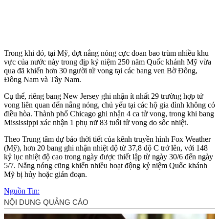
Trong khi đó, tại Mỹ, đợt nắng nóng cực đoan bao trùm nhiều khu
vực của nước này trong dịp kỷ niệm 250 năm Quốc khánh Mỹ vừa
qua đã khiến hơn 30 người t‌ử von‌g tại các bang ven Bờ Đông,
Đông Nam và Tây Nam.
Cụ thể, riêng bang New Jersey ghi nhận ít nhất 29 trường hợp t‌ử
von‌g liên quan đến nắng nóng, chủ yếu tại các hộ gia đình không có
điều hòa. Thành phố Chicago ghi nhận 4 ca t‌ử von‌g, trong khi bang
Mississippi xác nhận 1 phụ nữ 83 tuổi t‌ử von‌g do sốc nhiệt.
Theo Trung tâm dự báo thời tiết của kênh truyền hình Fox Weather
(Mỹ), hơn 20 bang ghi nhận nhiệt độ từ 37,8 độ C trở lên, với 148
kỷ lục nhiệt độ cao trong ngày được thiết lập từ ngày 30/6 đến ngày
5/7. Nắng nóng cũng khiến nhiều hoạt động kỷ niệm Quốc khánh
Mỹ bị hủy hoặc gián đoạn.
Nguồn Tin: