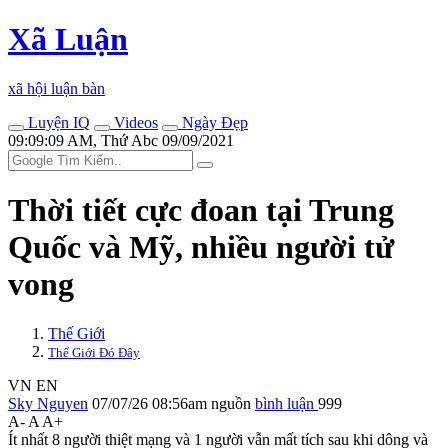
Xã Luận
xã hội luận bàn
Luyện IQ
Videos
Ngày Đẹp
09:09:09 AM, Thứ Abc 09/09/2021
Thời tiết cực đoan tại Trung
Quốc và Mỹ, nhiều người t‌ử
von‌g
Thế Giới
Thế Giới Đó Đây
VN
EN
Sky Nguyen
07/07/26 08:56am
nguồn
bình luận
999
A-
A
A+
Ít nhất 8 người thiệt mạng và 1 người vẫn mất tích sau khi dông và