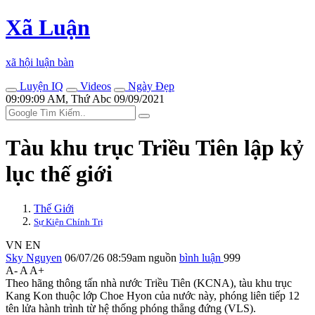
Xã Luận
xã hội luận bàn
Luyện IQ
Videos
Ngày Đẹp
09:09:09 AM, Thứ Abc 09/09/2021
Tàu khu trục Triều Tiên lập kỷ
lục thế giới
Thế Giới
Sự Kiện Chính Trị
VN
EN
Sky Nguyen
06/07/26 08:59am
nguồn
bình luận
999
A-
A
A+
Theo hãng thông tấn nhà nước Triều Tiên (KCNA), tàu khu trục
Kang Kon thuộc lớp Choe Hyon của nước này, phóng liên tiếp 12
tên lửa hành trình từ hệ thống phóng thẳng đứng (VLS).