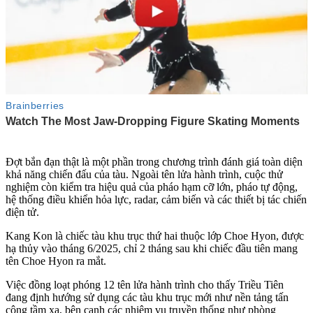
Đợt bắn đạn thật là một phần trong chương trình đánh giá toàn diện
khả năng chiến đấu của tàu. Ngoài tên lửa hành trình, cuộc thử
nghiệm còn kiểm tra hiệu quả của pháo hạm cỡ lớn, pháo tự động,
hệ thống điều khiển hỏa lực, radar, cảm biến và các thiết bị tác chiến
điện tử.
Kang Kon là chiếc tàu khu trục thứ hai thuộc lớp Choe Hyon, được
hạ thủy vào tháng 6/2025, chỉ 2 tháng sau khi chiếc đầu tiên mang
tên Choe Hyon ra mắt.
Việc đồng loạt phóng 12 tên lửa hành trình cho thấy Triều Tiên
đang định hướng sử dụng các tàu khu trục mới như nền tảng tấn
công tầm xa, bên cạnh các nhiệm vụ truyền thống như phòng