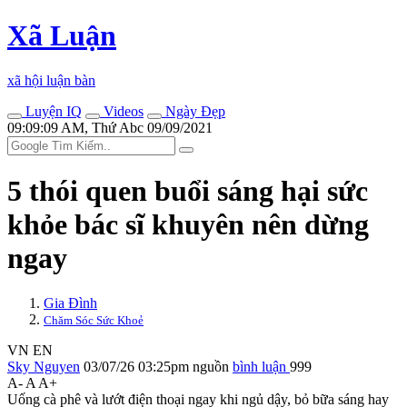
Xã Luận
xã hội luận bàn
Luyện IQ
Videos
Ngày Đẹp
09:09:09 AM, Thứ Abc 09/09/2021
5 thói quen buổi sáng hại sức
khỏe bác sĩ khuyên nên dừng
ngay
Gia Đình
Chăm Sóc Sức Khoẻ
VN
EN
Sky Nguyen
03/07/26 03:25pm
nguồn
bình luận
999
A-
A
A+
Uống cà phê và lướt điện thoại ngay khi ngủ dậy, bỏ bữa sáng hay