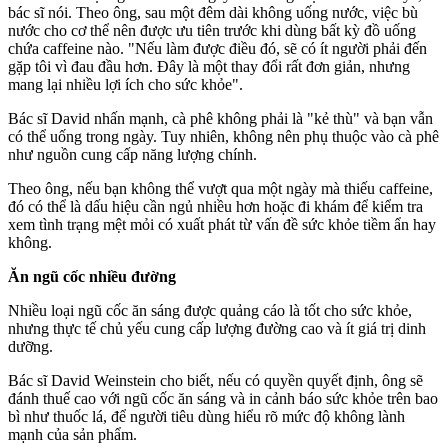
bác sĩ nói. Theo ông, sau một đêm dài không uống nước, việc bù
nước cho c‌ơ th‌ể nên được ưu tiên trước khi dùng bất kỳ đồ uống
chứa caffeine nào. "Nếu làm được điều đó, sẽ có ít người phải đến
gặp tôi vì đau đầu hơn. Đây là một thay đổi rất đơn giản, nhưng
mang lại nhiều lợi ích cho sức khỏe".
Bác sĩ David nhấn mạnh, cà phê không phải là "kẻ thù" và bạn vẫn
có thể uống trong ngày. Tuy nhiên, không nên phụ thuộc vào cà phê
như nguồn cung cấp năng lượng chính.
Theo ông, nếu bạn không thể vượt qua một ngày mà thiếu caffeine,
đó có thể là dấu hiệu cần ngủ nhiều hơn hoặc đi khám để kiểm tra
xem tình trạng mệt mỏi có xuất phát từ vấn đề sức khỏe tiềm ẩn hay
không.
Ăn ngũ cốc nhiều đường
Nhiều loại ngũ cốc ăn sáng được quảng cáo là tốt cho sức khỏe,
nhưng thực tế chủ yếu cung cấp lượng đường cao và ít giá trị dinh
dưỡng.
Bác sĩ David Weinstein cho biết, nếu có quyền quyết định, ông sẽ
đánh thuế cao với ngũ cốc ăn sáng và in cảnh báo sức khỏe trên bao
bì như thu‌ốc l‌á, để người tiêu dùng hiểu rõ mức độ không lành
mạnh của sản phẩm.