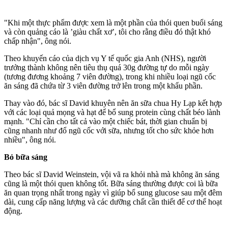
"Khi một thực phẩm được xem là một phần của thói quen buổi sáng
và còn quảng cáo là ’giàu chất xơ’, tôi cho rằng điều đó thật khó
chấp nhận", ông nói.
Theo khuyến cáo của dịch vụ Y tế quốc gia Anh (NHS), người
trưởng thành không nên tiêu thụ quá 30g đường tự do mỗi ngày
(tương đương khoảng 7 viên đường), trong khi nhiều loại ngũ cốc
ăn sáng đã chứa từ 3 viên đường trở lên trong một khẩu phần.
Thay vào đó, bác sĩ David khuyên nên ăn sữa chua Hy Lạp kết hợp
với các loại quả mọng và hạt để bổ sung protein cùng chất béo lành
mạnh. "Chỉ cần cho tất cả vào một chiếc bát, thời gian chuẩn bị
cũng nhanh như đổ ngũ cốc với sữa, nhưng tốt cho sức khỏe hơn
nhiều", ông nói.
Bỏ bữa sáng
Theo bác sĩ David Weinstein, vội vã ra khỏi nhà mà không ăn sáng
cũng là một thói quen không tốt. Bữa sáng thường được coi là bữa
ăn quan trọng nhất trong ngày vì giúp bổ sung glucose sau một đêm
dài, cung cấp năng lượng và các dưỡng chất cần thiết để c‌ơ th‌ể hoạt
động.