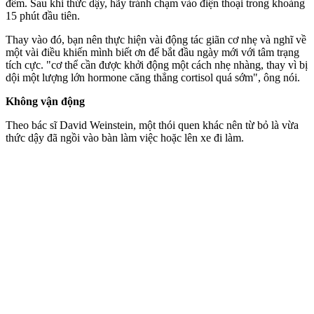
đêm. Sau khi thức dậy, hãy tránh chạm vào điện thoại trong khoảng
15 phút đầu tiên.
Thay vào đó, bạn nên thực hiện vài động tác giãn cơ nhẹ và nghĩ về
một vài điều khiến mình biết ơn để bắt đầu ngày mới với tâm trạng
tích cực. "c‌ơ th‌ể cần được khởi động một cách nhẹ nhàng, thay vì bị
dội một lượng lớn hormone căng thẳng cortisol quá sớm", ông nói.
Không vận động
Theo bác sĩ David Weinstein, một thói quen khác nên từ bỏ là vừa
thức dậy đã ngồi vào bàn làm việc hoặc lên xe đi làm.