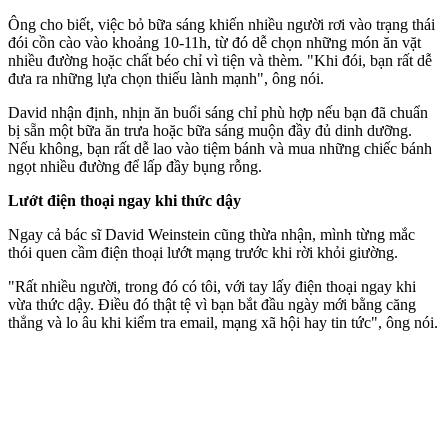
Ông cho biết, việc bỏ bữa sáng khiến nhiều người rơi vào trạng thái
đói cồn cào vào khoảng 10-11h, từ đó dễ chọn những món ăn vặt
nhiều đường hoặc chất béo chỉ vì tiện và thèm. "Khi đói, bạn rất dễ
đưa ra những lựa chọn thiếu lành mạnh", ông nói.
David nhận định, nhịn ăn buổi sáng chỉ phù hợp nếu bạn đã chuẩn
bị sẵn một bữa ăn trưa hoặc bữa sáng muộn đầy đủ dinh dưỡng.
Nếu không, bạn rất dễ lao vào tiệm bánh và mua những chiếc bánh
ngọt nhiều đường để lấp đầy bụng rỗng.
Lướt điện thoại ngay khi thức dậy
Ngay cả bác sĩ David Weinstein cũng thừa nhận, mình từng mắc
thói quen cầm điện thoại lướt mạng trước khi rời khỏi giường.
"Rất nhiều người, trong đó có tôi, với tay lấy điện thoại ngay khi
vừa thức dậy. Điều đó thật tệ vì bạn bắt đầu ngày mới bằng căng
thẳng và lo âu khi kiểm tra email, mạng xã hội hay tin tức", ông nói.