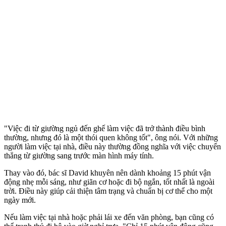
"Việc đi từ giường ngủ đến ghế làm việc đã trở thành điều bình
thường, nhưng đó là một thói quen không tốt", ông nói. Với những
người làm việc tại nhà, điều này thường đồng nghĩa với việc chuyển
thẳng từ giường sang trước màn hình máy tính.
Thay vào đó, bác sĩ David khuyên nên dành khoảng 15 phút vận
động nhẹ mỗi sáng, như giãn cơ hoặc đi bộ ngắn, tốt nhất là ngoài
trời. Điều này giúp cải thiện tâm trạng và chuẩn bị c‌ơ th‌ể cho một
ngày mới.
Nếu làm việc tại nhà hoặc phải lái xe đến văn phòng, bạn cũng có