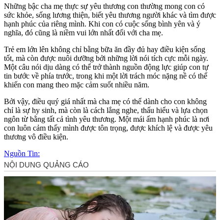
Những bậc cha mẹ thực sự yêu thương con thường mong con có
sức khỏe, sống lương thiện, biết yêu thương người khác và tìm được
hạnh phúc của riêng mình. Khi con có cuộc sống bình yên và ý
nghĩa, đó cũng là niềm vui lớn nhất đối với cha mẹ.
Trẻ em lớn lên không chỉ bằng bữa ăn đầy đủ hay điều kiện sống
tốt, mà còn được nuôi dưỡng bởi những lời nói tích cực mỗi ngày.
Một câu nói dịu dàng có thể trở thành nguồn động lực giúp con tự
tin bước về phía trước, trong khi một lời trách móc nặng nề có thể
khiến con mang theo mặc cảm suốt nhiều năm.
Bởi vậy, điều quý giá nhất mà cha mẹ có thể dành cho con không
chỉ là sự hy sinh, mà còn là cách lắng nghe, thấu hiểu và lựa chọn
ngôn từ bằng tất cả tình yêu thương. Một mái ấm hạnh phúc là nơi
con luôn cảm thấy mình được tôn trọng, được khích lệ và được yêu
thương vô điều kiện.
Nguồn Tin: