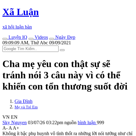
Xã Luận
xã hội luận bàn
Luyện IQ
Videos
Ngày Đẹp
09:09:09 AM, Thứ Abc 09/09/2021
Cha mẹ yêu con thật sự sẽ
tránh nói 3 câu này vì có thể
khiến con tổn thương suốt đời
Gia Đình
Mẹ và Trẻ Em
VN
EN
Sky Nguyen
03/07/26 03:22pm
nguồn
bình luận
999
A-
A
A+
Không ít bậc phụ huynh vô tình thốt ra những lời nói tưởng như chỉ