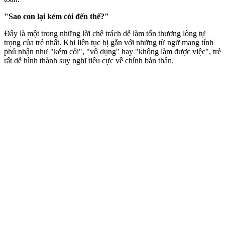
"Sao con lại kém cỏi đến thế?"
Đây là một trong những lời chê trách dễ làm tổn thương lòng tự
trọng của trẻ nhất. Khi liên tục bị gắn với những từ ngữ mang tính
phủ nhận như "kém cỏi", "vô dụng" hay "không làm được việc", trẻ
rất dễ hình thành suy nghĩ tiêu cực về chính bản thân.