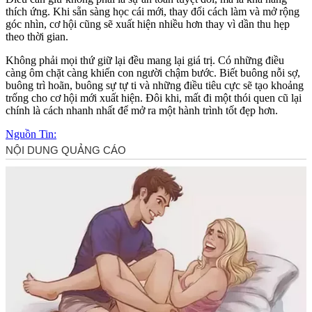
thích ứng. Khi sẵn sàng học cái mới, thay đổi cách làm và mở rộng
góc nhìn, cơ hội cũng sẽ xuất hiện nhiều hơn thay vì dần thu hẹp
theo thời gian.
Không phải mọi thứ giữ lại đều mang lại giá trị. Có những điều
càng ôm chặt càng khiến con người chậm bước. Biết buông nỗi sợ,
buông trì hoãn, buông sự tự ti và những điều tiêu cực sẽ tạo khoảng
trống cho cơ hội mới xuất hiện. Đôi khi, mất đi một thói quen cũ lại
chính là cách nhanh nhất để mở ra một hành trình tốt đẹp hơn.
Nguồn Tin: