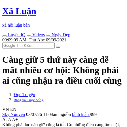
Xã Luận
xã hội luận bàn
Luyện IQ
Videos
Ngày Đẹp
09:09:09 AM, Thứ Abc 09/09/2021
Càng giữ 5 thứ này càng dễ
mất nhiều cơ hội: Không phải
ai cũng nhận ra điều cuối cùng
Đọc Truyện
Blog và Cuộc Sống
VN
EN
Sky Nguyen
03/07/26 11:04am
nguồn
bình luận
999
A-
A
A+
Không phải lúc nào giữ cũng là tốt. Có những điều càng ôm chặt,