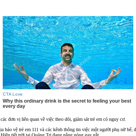
các đơn vị liên quan về việc theo dõi, giám sát trẻ em có nguy cơ.
a bảo vệ trẻ em 111 và các kênh thông tin việc một người phụ nữ bế, d
Hiện tiết trời tại Quảng Trị đang nắng nóng gay gắt.