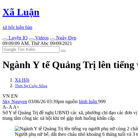
Xã Luận
xã hội luận bàn
Luyện IQ
Videos
Ngày Đẹp
09:09:09 AM, Thứ Abc 09/09/2021
Ngành Y tế Quảng Trị lên tiếng
Xã Hội
Thời Sự Cuộc Sống
VN
EN
Sky Nguyen
03/06/26 03:39pm
nguồn
bình luận
999
A-
A
A+
Sở Y tế Quảng Trị đề nghị UBND các xã, phường chỉ đạo các đơn vị theo
trung tâm công tác xã hội khi trẻ gặp tình huống khẩn cấp.
Người phụ nữ bế, dắt theo cháu nhỏ khoảng 6 tháng tuổi và 3 