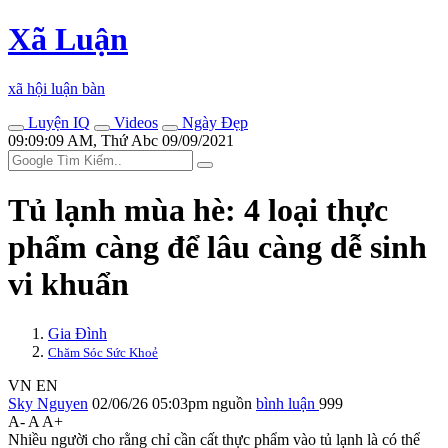
Xã Luận
xã hội luận bàn
Luyện IQ
Videos
Ngày Đẹp
09:09:09 AM, Thứ Abc 09/09/2021
Tủ lạnh mùa hè: 4 loại thực
phẩm càng để lâu càng dễ sinh
vi khuẩn
Gia Đình
Chăm Sóc Sức Khoẻ
VN
EN
Sky Nguyen
02/06/26 05:03pm
nguồn
bình luận
999
A-
A
A+
Nhiều người cho rằng chỉ cần cất thực phẩm vào tủ lạnh là có thể