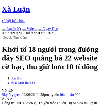
Xã Luận
xã hội luận bàn
Luyện IQ
Videos
Ngày Đẹp
09:09:09 AM, Thứ Abc 09/09/2021
Khởi tố 18 người trong đường
dây SEO quảng bá 22 website
cờ bạc, thu giữ hơn 10 tỉ đồng
Xã Hội
Pháp Luật Hình Sự
VN
EN
Sky Nguyen
02/06/26 04:58pm
nguồn
bình luận
999
A-
A
A+
Công ty TNHH dịch vụ Truyền thông Siêu Thị Seo đã thu lợi từ