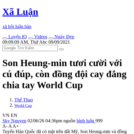
Xã Luận
xã hội luận bàn
Luyện IQ
Videos
Ngày Đẹp
09:09:09 AM, Thứ Abc 09/09/2021
Son Heung-min tươi cười với
cú đúp, còn đồng đội cay đắng
chia tay World Cup
Thể Thao
World Cup
VN
EN
Sky Nguyen
02/06/26 04:36pm
nguồn
bình luận
999
A-
A
A+
Tuyển Hàn Quốc đã có mặt trên đất Mỹ, Son Heung-min và đồng