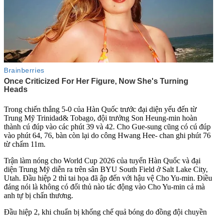
Trong chiến thắng 5-0 của Hàn Quốc trước đại diện yếu đến từ
Trung Mỹ Trinidad& Tobago, đội trưởng Son Heung-min hoàn
thành cú đúp vào các phút 39 và 42. Cho Gue-sung cũng có cú đúp
vào phút 64, 76, bàn còn lại do công Hwang Hee- chan ghi phút 76
từ chấm 11m.
Trận làm nóng cho World Cup 2026 của tuyển Hàn Quốc và đại
diện Trung Mỹ diễn ra trên sân BYU South Field ở Salt Lake City,
Utah. Đầu hiệp 2 thì tai họa đã ập đến với hậu vệ Cho Yu-min. Điều
đáng nói là không có đối thủ nào tác động vào Cho Yu-min cả mà
anh tự bị chấn thương.
Đầu hiệp 2, khi chuẩn bị khống chế quả bóng do đồng đội chuyền