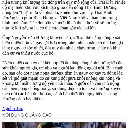
hiện tượng khí tượng tác động trên quy mô rộng của Trái Đất. Nhiệt
độ mặt biển khu vực xích đạo giữa đến đông Thái Bình Dương
nóng lên "hút" mưa về phía đó, khiến khu vực tây Thái Bình
Dương bao gồm Biển Đông và Việt Nam khô và hạn hơn trung
bình mọi năm. Các đợt bão và mưa lũ có thể ít hơn về số lượng
nhưng khi xảy ra lại có thể cực đoan gây tác hại lớn.
Ông Nguyễn Văn Hưởng khuyến cáo, với xu thế nắng nóng xuất
hiện nhiều hơn và gay gắt hơn trung bình nhiều năm có thể làm gia
tăng nguy cơ sốc nhiệt, đột quỵ do nhiệt, cháy rừng, cháy nổ khu
dân cư và thiếu nước cục bộ.
"Nền nhiệt cao kéo dài kết hợp độ ẩm thấp cũng ảnh hưởng lớn đến
sức khỏe người già, trẻ nhỏ và người lao động ngoài trời. Bên cạnh
đó, sau các đợt nắng nóng thường tiềm ẩn nguy cơ xảy ra dông lốc,
sét và gió giật mạnh do sự xung đột giữa khối không khí nóng và
không khí mát cường độ yếu cuối mùa. Người dân cần chủ động
các biện pháp chống nóng, sử dụng điện an toàn và thường xuyên
theo dõi các bản tin dự báo, cảnh báo thời tiết nguy hiểm" - ông
Hưởng cảnh báo thêm.
Nguồn Tin: