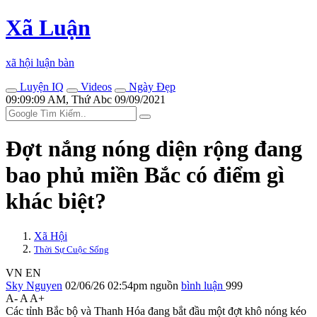
Xã Luận
xã hội luận bàn
Luyện IQ
Videos
Ngày Đẹp
09:09:09 AM, Thứ Abc 09/09/2021
Đợt nắng nóng diện rộng đang
bao phủ miền Bắc có điểm gì
khác biệt?
Xã Hội
Thời Sự Cuộc Sống
VN
EN
Sky Nguyen
02/06/26 02:54pm
nguồn
bình luận
999
A-
A
A+
Các tỉnh Bắc bộ và Thanh Hóa đang bắt đầu một đợt khô nóng kéo