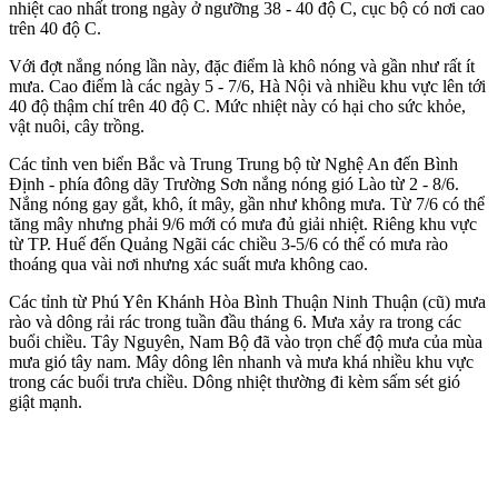
nhiệt cao nhất trong ngày ở ngưỡng 38 - 40 độ C, cục bộ có nơi cao
trên 40 độ C.
Với đợt nắng nóng lần này, đặc điểm là khô nóng và gần như rất ít
mưa. Cao điểm là các ngày 5 - 7/6, Hà Nội và nhiều khu vực lên tới
40 độ thậm chí trên 40 độ C. Mức nhiệt này có hại cho sức khỏe,
vật nuôi, cây trồng.
Các tỉnh ven biển Bắc và Trung Trung bộ từ Nghệ An đến Bình
Định - phía đông dãy Trường Sơn nắng nóng gió Lào từ 2 - 8/6.
Nắng nóng gay gắt, khô, ít mây, gần như không mưa. Từ 7/6 có thể
tăng mây nhưng phải 9/6 mới có mưa đủ giải nhiệt. Riêng khu vực
từ TP. Huế đến Quảng Ngãi các chiều 3-5/6 có thể có mưa rào
thoáng qua vài nơi nhưng xác suất mưa không cao.
Các tỉnh từ Phú Yên Khánh Hòa Bình Thuận Ninh Thuận (cũ) mưa
rào và dông rải rác trong tuần đầu tháng 6. Mưa xảy ra trong các
buổi chiều. Tây Nguyên, Nam Bộ đã vào trọn chế độ mưa của mùa
mưa gió tây nam. Mây dông lên nhanh và mưa khá nhiều khu vực
trong các buổi trưa chiều. Dông nhiệt thường đi kèm sấm sét gió
giật mạnh.