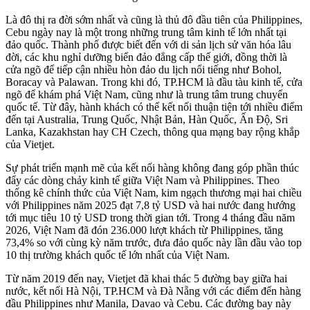
Là đô thị ra đời sớm nhất và cũng là thủ đô đầu tiên của Philippines,
Cebu ngày nay là một trong những trung tâm kinh tế lớn nhất tại
đảo quốc. Thành phố được biết đến với di sản lịch sử văn hóa lâu
đời, các khu nghỉ dưỡng biển đảo đẳng cấp thế giới, đồng thời là
cửa ngõ để tiếp cận nhiều hòn đảo du lịch nổi tiếng như Bohol,
Boracay và Palawan. Trong khi đó, TP.HCM là đầu tàu kinh tế, cửa
ngõ để khám phá Việt Nam, cũng như là trung tâm trung chuyển
quốc tế. Từ đây, hành khách có thể kết nối thuận tiện tới nhiều điểm
đến tại Australia, Trung Quốc, Nhật Bản, Hàn Quốc, Ấn Độ, Sri
Lanka, Kazakhstan hay CH Czech, thông qua mạng bay rộng khắp
của Vietjet.
Sự phát triển mạnh mẽ của kết nối hàng không đang góp phần thúc
đẩy các dòng chảy kinh tế giữa Việt Nam và Philippines. Theo
thống kê chính thức của Việt Nam, kim ngạch thương mại hai chiều
với Philippines năm 2025 đạt 7,8 tỷ USD và hai nước đang hướng
tới mục tiêu 10 tỷ USD trong thời gian tới. Trong 4 tháng đầu năm
2026, Việt Nam đã đón 236.000 lượt khách từ Philippines, tăng
73,4% so với cùng kỳ năm trước, đưa đảo quốc này lần đầu vào top
10 thị trường khách quốc tế lớn nhất của Việt Nam.
Từ năm 2019 đến nay, Vietjet đã khai thác 5 đường bay giữa hai
nước, kết nối Hà Nội, TP.HCM và Đà Nẵng với các điểm đến hàng
đầu Philippines như Manila, Davao và Cebu. Các đường bay này