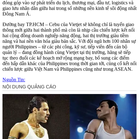
đóng góp vào sự phát triển du lịch, thương mại, đầu tư, logistics và
giao lưu nhân dân giữa hai trong số những nền kinh tế sôi động nhất
Đông Nam Á.
Đường bay TP.HCM – Cebu của Vietjet sẽ không chỉ là tuyến giao
thông mới giữa hai thành phố mà còn là nhịp cầu chiến lược kết nối
hai cộng đồng doanh nghiệp năng động, hai thị trường giàu tiềm
năng và hai nền văn hóa giàu bản sắc. Với đội ngũ hơn 100 nhân sự
người Philippines – từ các phi công, kỹ sư, tiế‌p viê‌n đến cán bộ
quản lý – đang đồng hành cùng Vietjet tại thị trường, hãng sẽ tiếp
tục theo đuổi các kế hoạch mở rộng mạng bay, bổ sung các điểm
đến hấp dẫn khác của Philippines trong thời gian tới, củng cố kết nối
chiến lược giữa Việt Nam và Philippines cũng như trong ASEAN.
Nguồn Tin: