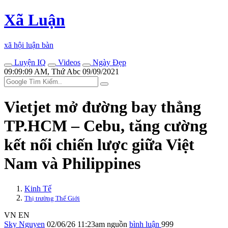
Xã Luận
xã hội luận bàn
Luyện IQ
Videos
Ngày Đẹp
09:09:09 AM, Thứ Abc 09/09/2021
Vietjet mở đường bay thẳng
TP.HCM – Cebu, tăng cường
kết nối chiến lược giữa Việt
Nam và Philippines
Kinh Tế
Thị trường Thế Giới
VN
EN
Sky Nguyen
02/06/26 11:23am
nguồn
bình luận
999