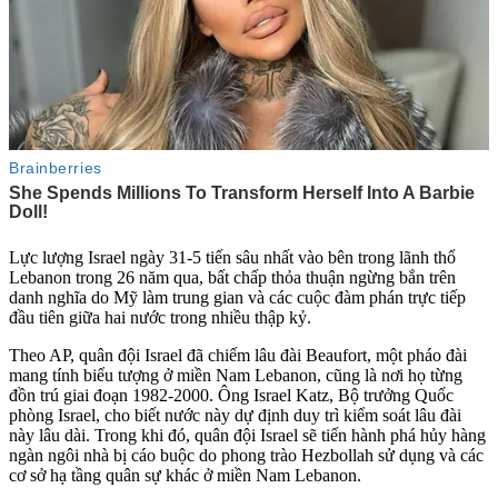
Lực lượng Israel ngày 31-5 tiến sâu nhất vào bên trong lãnh thổ
Lebanon trong 26 năm qua, bất chấp thỏa thuận ngừng bắn trên
danh nghĩa do Mỹ làm trung gian và các cuộc đàm phán trực tiếp
đầu tiên giữa hai nước trong nhiều thập kỷ.
Theo AP, quân đội Israel đã chiếm lâu đài Beaufort, một pháo đài
mang tính biểu tượng ở miền Nam Lebanon, cũng là nơi họ từng
đồn trú giai đoạn 1982-2000. Ông Israel Katz, Bộ trưởng Quốc
phòng Israel, cho biết nước này dự định duy trì kiểm soát lâu đài
này lâu dài. Trong khi đó, quân đội Israel sẽ tiến hành phá hủy hàng
ngàn ngôi nhà bị cáo buộc do phong trào Hezbollah sử dụng và các
cơ sở hạ tầng quân sự khác ở miền Nam Lebanon.