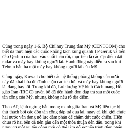
Cũng trong ngày 1-6, Bộ Chỉ huy Trung tâm Mỹ (CENTCOM) cho
biết đã thực hiện các cuộc không kích xung quanh TP Geruk và trên
đảo Qeshm của Iran vào cuối tuần rồi, mục tiêu là các địa điểm đặt
radar và máy bay không người lái. Hành động này diễn ra sau khi
Tehran bắn hạ một máy bay không người lái của Mỹ.
Cùng ngày, Kuwait cho biết các hệ thống phòng không của nước
này đã khai hỏa để đánh chặn các tên lửa và máy bay không người
lái đang bay tới. Trong khi đó, Lực lượng Vệ binh Cách mạng Hồi
giáo Iran (IRGC) tuyên bố đã tiến hành đòn đáp trả sau một cuộc
tấn công của Mỹ, nhưng không nêu rõ địa điểm.
Theo AP, lệnh ngừng bắn mong manh giữa Iran và Mỹ liên tục bị
thử thách bởi các đòn tấn công đáp trả qua lại, ngay cả khi giới chức
hai nước vẫn đang nỗ lực đàm phán để chấm dứt cuộc chiến. Hiện
chưa rõ hai bên đã tiến gần đến một thỏa thuận đến đâu, trong khi
nguy cơ một vụ tấn công mới có thể làm đổ vỡ tiến trình đàm phán