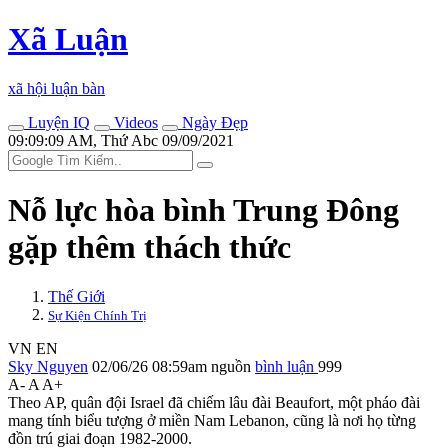
Xã Luận
xã hội luận bàn
Luyện IQ
Videos
Ngày Đẹp
09:09:09 AM, Thứ Abc 09/09/2021
Nỗ lực hòa bình Trung Đông
gặp thêm thách thức
Thế Giới
Sự Kiện Chính Trị
VN
EN
Sky Nguyen
02/06/26 08:59am
nguồn
bình luận
999
A-
A
A+
Theo AP, quân đội Israel đã chiếm lâu đài Beaufort, một pháo đài
mang tính biểu tượng ở miền Nam Lebanon, cũng là nơi họ từng
đồn trú giai đoạn 1982-2000.