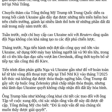
trở lại Nhà Trắng.
Chuyến thăm của Tổng thống Mỹ Trump tới Trung Quốc diễn ra
trong bối cảnh Ukraine gần đây đạt được những tiến triển hiếm hoi
trên chiến trường, giành lại nhiều lãnh thổ hơn từ những phần đất đã
mất trong mấy năm trước đó.
Tuần trước, một chỉ huy cấp cao Ukraine nói với
Reuters
rằng quân
đội Nga không còn khả năng tạo ra các đột phá chiến lược.
Tháng trước, Nga tiến hành một đợt tấn công quy mô lớn vào
Ukraine, sử dụng 600 máy bay không người lái và 90 tên lửa, trong
đó có tên lửa đạn đạo siêu vượt âm Oreshnik, đồng thời tuyên bố sẽ
tiếp tục tấn công thủ đô Kiev.
Tiến trình đàm phán giữa Nga và Ukraine gần như đổ vỡ hoàn toàn
kể từ khi vòng đối thoại trực tiếp tại Thổ Nhĩ Kỳ vào tháng 7/2025
kết thúc mà không đạt được thỏa thuận ngừng bắn. Ông Trump đã
gây sức ép buộc ông Zelensky phải chấp nhận thỏa thuận, nhưng
nhà lãnh đạo Ukraine quyết không chấp nhận đổi đất lấy hòa bình.
Ông Trump hầu như không công khai chi tiết các trao đổi với ông
Tập về cuộc xung đột, chỉ xác nhận rằng vấn đề này đã được đề
cập. Tổng thống Mỹ cho biết: “Đó là một vấn đề mà chúng tôi
muốn thấy được giải quyết”.