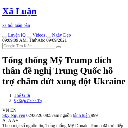
Xã Luận
xã hội luận bàn
Luyện IQ
Videos
Ngày Đẹp
09:09:09 AM, Thứ Abc 09/09/2021
Tổng thống Mỹ Trump đích
thân đề nghị Trung Quốc hỗ
trợ chấm dứt xung đột Ukraine
Thế Giới
Sự Kiện Chính Trị
VN
EN
Sky Nguyen
02/06/26 08:57am
nguồn
bình luận
999
A-
A
A+
Theo một số nguồn tin, Tổng thống Mỹ Donald Trump đã trực tiếp