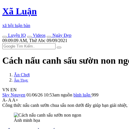
Xã Luận
xã hội luận bàn
Luyện IQ
Videos
Ngày Đẹp
09:09:09 AM, Thứ Abc 09/09/2021
Cách nấu canh sấu sườn non ng
Ăn Chơi
Ẩm Thực
VN
EN
Sky Nguyen
01/06/26 10:53am
nguồn
bình luận
999
A-
A
A+
Công thức nấu canh sườn chua sấu non dưới đây giúp bạn giải nhiệt, 
Ảnh minh họa