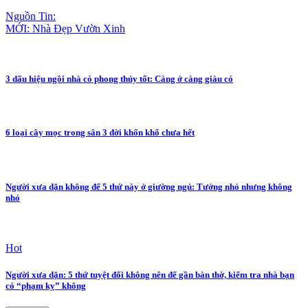
Nguồn Tin:
MỚI: Nhà Đẹp Vườn Xinh
3 dấu hiệu ngôi nhà có phong thủy tốt: Càng ở càng giàu có
6 loại cây mọc trong sân 3 đời khốn khổ chưa hết
Người xưa dặn không để 5 thứ này ở giường ngủ: Tưởng nhỏ nhưng không
nhỏ
Hot
Người xưa dặn: 5 thứ tuyệt đối không nên để gần bàn thờ, kiểm tra nhà bạn
có “phạm kỵ” không