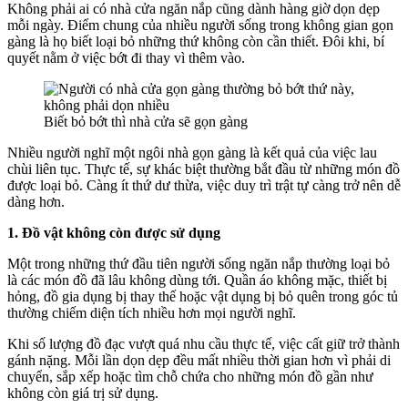
Không phải ai có nhà cửa ngăn nắp cũng dành hàng giờ dọn dẹp
mỗi ngày. Điểm chung của nhiều người sống trong không gian gọn
gàng là họ biết loại bỏ những thứ không còn cần thiết. Đôi khi, bí
quyết nằm ở việc bớt đi thay vì thêm vào.
Biết bỏ bớt thì nhà cửa sẽ gọn gàng
Nhiều người nghĩ một ngôi nhà gọn gàng là kết quả của việc lau
chùi liên tục. Thực tế, sự khác biệt thường bắt đầu từ những món đồ
được loại bỏ. Càng ít thứ dư thừa, việc duy trì trật tự càng trở nên dễ
dàng hơn.
1. Đồ vật không còn được sử dụng
Một trong những thứ đầu tiên người sống ngăn nắp thường loại bỏ
là các món đồ đã lâu không dùng tới. Quần áo khô‌ּng mặ‌ּc, thiết bị
hỏng, đồ gia dụng bị thay thế hoặc vật dụng bị bỏ quên trong góc tủ
thường chiếm diện tích nhiều hơn mọi người nghĩ.
Khi số lượng đồ đạc vượt quá nhu cầu thực tế, việc cất giữ trở thành
gánh nặng. Mỗi lần dọn dẹp đều mất nhiều thời gian hơn vì phải di
chuyển, sắp xếp hoặc tìm chỗ chứa cho những món đồ gần như
không còn giá trị sử dụng.