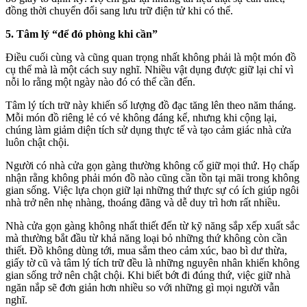
đồng thời chuyển đổi sang lưu trữ điện tử khi có thể.
5. Tâm lý “để đó phòng khi cần”
Điều cuối cùng và cũng quan trọng nhất không phải là một món đồ
cụ thể mà là một cách suy nghĩ. Nhiều vật dụng được giữ lại chỉ vì
nỗi lo rằng một ngày nào đó có thể cần đến.
Tâm lý tích trữ này khiến số lượng đồ đạc tăng lên theo năm tháng.
Mỗi món đồ riêng lẻ có vẻ không đáng kể, nhưng khi cộng lại,
chúng làm giảm diện tích sử dụng thực tế và tạo cảm giác nhà cửa
luôn chật chội.
Người có nhà cửa gọn gàng thường không cố giữ mọi thứ. Họ chấp
nhận rằng không phải món đồ nào cũng cần tồn tại mãi trong không
gian sống. Việc lựa chọn giữ lại những thứ thực sự có ích giúp ngôi
nhà trở nên nhẹ nhàng, thoáng đãng và dễ duy trì hơn rất nhiều.
Nhà cửa gọn gàng không nhất thiết đến từ kỹ năng sắp xếp xuất sắc
mà thường bắt đầu từ khả năng loại bỏ những thứ không còn cần
thiết. Đồ không dùng tới, mua sắm theo cảm xúc, bao bì dư thừa,
giấy tờ cũ và tâm lý tích trữ đều là những nguyên nhân khiến không
gian sống trở nên chật chội. Khi biết bớt đi đúng thứ, việc giữ nhà
ngăn nắp sẽ đơn giản hơn nhiều so với những gì mọi người vẫn
nghĩ.