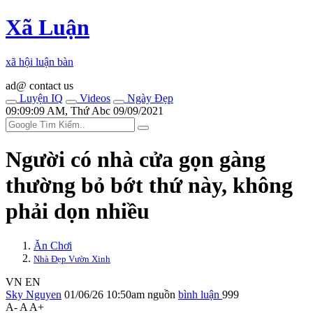
Xã Luận
xã hội luận bàn
ad@ contact us
Luyện IQ
Videos
Ngày Đẹp
09:09:09 AM, Thứ Abc 09/09/2021
Người có nhà cửa gọn gàng
thường bỏ bớt thứ này, không
phải dọn nhiều
Ăn Chơi
Nhà Đẹp Vườn Xinh
VN
EN
Sky Nguyen
01/06/26 10:50am
nguồn
bình luận
999
A-
A
A+