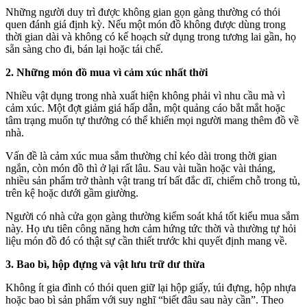
Những người duy trì được không gian gọn gàng thường có thói
quen đánh giá định kỳ. Nếu một món đồ không được dùng trong
thời gian dài và không có kế hoạch sử dụng trong tương lai gần, họ
sẵn sàng cho đi, bán lại hoặc tái chế.
2. Những món đồ mua vì cảm xúc nhất thời
Nhiều vật dụng trong nhà xuất hiện không phải vì nhu cầu mà vì
cảm xúc. Một đợt giảm giá hấp dẫn, một quảng cáo bắt mắt hoặc
tâm trạng muốn tự thưởng có thể khiến mọi người mang thêm đồ về
nhà.
Vấn đề là cảm xúc mua sắm thường chỉ kéo dài trong thời gian
ngắn, còn món đồ thì ở lại rất lâu. Sau vài tuần hoặc vài tháng,
nhiều sản phẩm trở thành vật trang trí bất đắc dĩ, chiếm chỗ trong tủ,
trên kệ hoặc dưới gầm giường.
Người có nhà cửa gọn gàng thường kiểm soát khá tốt kiểu mua sắm
này. Họ ưu tiên công năng hơn cảm hứng tức thời và thường tự hỏi
liệu món đồ đó có thật sự cần thiết trước khi quyết định mang về.
3. Bao bì, hộp đựng và vật lưu trữ dư thừa
Không ít gia đình có thói quen giữ lại hộp giấy, túi đựng, hộp nhựa
hoặc bao bì sản phẩm với suy nghĩ “biết đâu sau này cần”. Theo