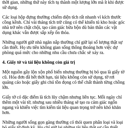
thời gian, những thứ này tích tụ thành một lượng lớn mà ít khi được
sử dụng.
Các loại hộp đựng thường chiếm diện tích rất nhanh vì kích thước
cồng kềnh. Chỉ vài tháng tích trữ cũng có thể khiến tủ kho hoặc góc
nhà trở nên chật chội, tạo cảm giác bừa bộn dù bản thân các vật
dụng khác vẫn được sắp xếp ổn thỏa.
Những người giữ nhà ngăn nắp thường chỉ giữ lại số lượng thật sự
cần thiết. Họ ưu tiên không gian sống thông thoáng hơn việc dự
phòng quá mức cho những nhu cầu chưa chắc sẽ xảy ra.
4. Giấy tờ và tài liệu không còn giá trị
Một nguồn gây lộn xộn phổ biến nhưng thường bị bỏ qua là giấy tờ
cũ. Hóa đơn đã hết thời hạn, tài liệu không còn sử dụng, tờ rơi
quảng cáo hoặc giấy ghi chú tồn đọng có thể chất thành từng chồng
lớn.
Giấy tờ có đặc điểm là tích lũy chậm nhưng liên tục. Mỗi ngày chỉ
thêm một vài tờ, nhưng sau nhiều tháng sẽ tạo ra cảm giác ngổn
ngang và khiến việc tìm kiếm tài liệu quan trọng trở nên khó khăn
hơn.
Những người sống gọn gàng thường có thói quen phân loại và loại
bỏ giấy tờ định kỳ. Họ chỉ giữ lại những tài liệu thật sự cần thiết,