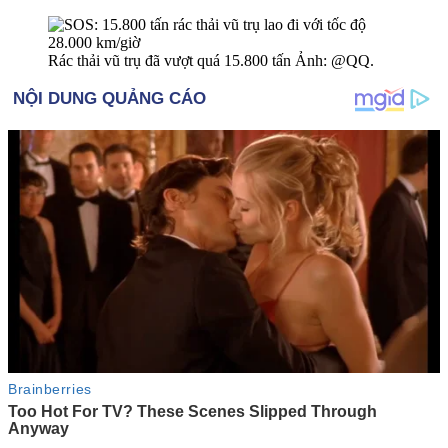
Rác thải vũ trụ đã vượt quá 15.800 tấn Ảnh: @QQ.