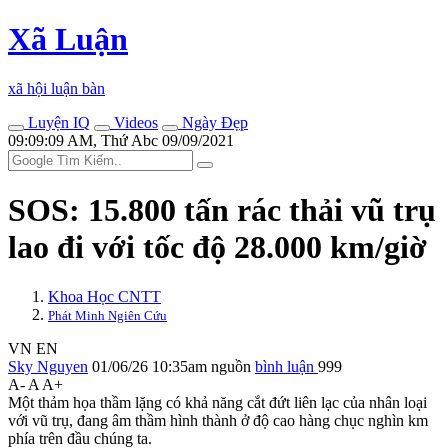
Xã Luận
xã hội luận bàn
Luyện IQ
Videos
Ngày Đẹp
09:09:09 AM, Thứ Abc 09/09/2021
SOS: 15.800 tấn rác thải vũ trụ
lao đi với tốc độ 28.000 km/giờ
Khoa Học CNTT
Phát Minh Ngiên Cứu
VN
EN
Sky Nguyen
01/06/26 10:35am
nguồn
bình luận
999
A-
A
A+
Một thảm họa thầm lặng có khả năng cắt đứt liên lạc của nhân loại
với vũ trụ, đang âm thầm hình thành ở độ cao hàng chục nghìn km
phía trên đầu chúng ta.