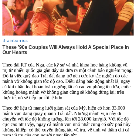
Theo đài RT của Nga, các kỹ sư và nhà khoa học hàng không vũ
trụ từ nhiều quốc gia gần đây đã đưa ra một cảnh báo nghiêm trọng:
Đó là việc quỹ đạo Trái đất đang trở nên cực kỳ tắc nghẽn do các
mảnh vỡ không gian tốc độ cao. Điều đáng báo động nhất là, ngay
cả khi nhân loại hoàn toàn ngừng tất cả các vụ phóng tên lửa, cuộc
khủng hoảng mảnh vỡ không gian cũng sẽ không dừng lại; trên
thực tế, nó sẽ tiếp tục tồi tệ hơn.
Theo dữ liệu từ mạng lưới giám sát của Mỹ, hiện có hơn 33.000
mảnh vụn đang quay quanh Trái đất. Những mảnh vụn này di
chuyển với tốc độ không tưởng, lên tới 28.000 km/giờ. Với tốc độ
cực cao như vậy, ngay cả mảnh vụn nhỏ nhất cũng có sức phá hủy
khủng khiếp, có thể xuyên thủng tàu vũ trụ, vệ tinh và thậm chí cả
trạm vũ trụ của con người ngay lập tức.