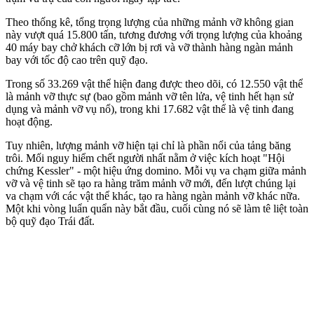
Theo thống kê, tổng trọng lượng của những mảnh vỡ không gian
này vượt quá 15.800 tấn, tương đương với trọng lượng của khoảng
40 máy bay chở khách cỡ lớn bị rơi và vỡ thành hàng ngàn mảnh
bay với tốc độ cao trên quỹ đạo.
Trong số 33.269 vật thể hiện đang được theo dõi, có 12.550 vật thể
là mảnh vỡ thực sự (bao gồm mảnh vỡ tên lửa, vệ tinh hết hạn sử
dụng và mảnh vỡ vụ nổ), trong khi 17.682 vật thể là vệ tinh đang
hoạt động.
Tuy nhiên, lượng mảnh vỡ hiện tại chỉ là phần nổi của tảng băng
trôi. Mối nguy hiểm chết người nhất nằm ở việc kích hoạt "Hội
chứng Kessler" - một hiệu ứng domino. Mỗi vụ va chạm giữa mảnh
vỡ và vệ tinh sẽ tạo ra hàng trăm mảnh vỡ mới, đến lượt chúng lại
va chạm với các vật thể khác, tạo ra hàng ngàn mảnh vỡ khác nữa.
Một khi vòng luẩn quẩn này bắt đầu, cuối cùng nó sẽ làm tê liệt toàn
bộ quỹ đạo Trái đất.