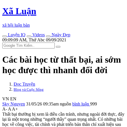
Xã Luận
xã hội luận bàn
Luyện IQ
Videos
Ngày Đẹp
09:09:09 AM, Thứ Abc 09/09/2021
Các bài học từ thất bại, ai sớm
học được thì nhanh đổi đời
Đọc Truyện
Blog và Cuộc Sống
VN
EN
Sky Nguyen
31/05/26 09:35am
nguồn
bình luận
999
A-
A
A+
Thất bại thường bị xem là điều cần tránh, nhưng ngoài đời thực, đây
lại là một trong những “người thầy” quan trọng nhất. Có những bài
học về công việc, tài chính và phát triển bản thân chỉ xuất hiện sau