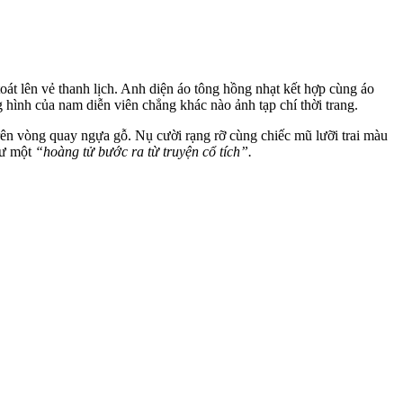
t lên vẻ thanh lịch. Anh diện áo tông hồng nhạt kết hợp cùng áo
hình của nam diễn viên chẳng khác nào ảnh tạp chí thời trang.
rên vòng quay ngựa gỗ. Nụ cười rạng rỡ cùng chiếc mũ lưỡi trai màu
hư một
“hoàng tử bước ra từ truyện cổ tích”.