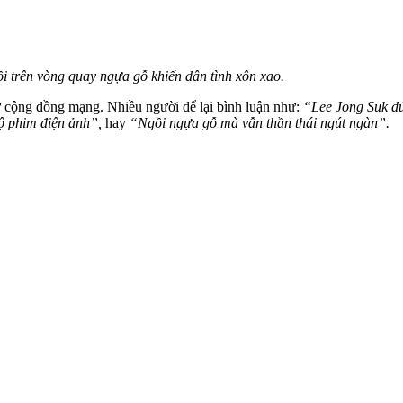
i trên vòng quay ngựa gỗ khiến dân tình xôn xao.
từ cộng đồng mạng. Nhiều người để lại bình luận như:
“Lee Jong Suk đú
ộ phim điện ảnh”,
hay
“Ngồi ngựa gỗ mà vẫn thần thái ngút ngàn”.