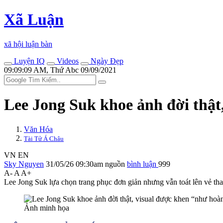
Xã Luận
xã hội luận bàn
Luyện IQ
Videos
Ngày Đẹp
09:09:09 AM, Thứ Abc 09/09/2021
Lee Jong Suk khoe ảnh đời thật
Văn Hóa
Tài Tử Á Châu
VN
EN
Sky Nguyen
31/05/26 09:30am
nguồn
bình luận
999
A-
A
A+
Lee Jong Suk lựa chọn trang phục đơn giản nhưng vẫn toát lên vẻ tha
Ảnh minh họa