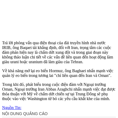
Trả lời phỏng vấn qua điện thoại của đài truyền hình nhà nước
IRIB, ông Baqaei tái khẳng định, đối với Iran, trọng tâm các cuộc
đàm phán hiện nay là chấm dứt xung đột và trong giai đoạn này
không thảo luận chi tiết về các vấn đề liên quan đến hoạt động làm
giàu urani hoặc uranium đã làm giàu của Tehran.
Về khả năng mở lại eo biển Hormuz, ông Baghaei nhấn mạnh việc
quản lý eo biển trong tương lai "chỉ liên quan đến Iran và Oman".
Trong khi đó, phát biểu trong cuộc điện đàm với Ngoại trưởng
Oman, Ngoại trưởng Iran Abbas Araghchi nhấn mạnh việc đạt được
thỏa thuận với Mỹ về chấm dứt chiến sự tại Trung Đông sẽ phụ
thuộc vào việc Washington từ bỏ các yêu cầu khắt khe của mình.
Nguồn Tin: