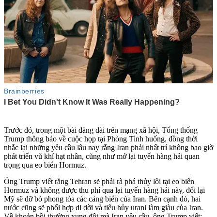
Trước đó, trong một bài đăng dài trên mạng xã hội, Tổng thống
Trump thông báo về cuộc họp tại Phòng Tình huống, đồng thời
nhắc lại những yêu cầu lâu nay rằng Iran phải nhất trí không bao giờ
phát triển vũ khí hạt nhân, cũng như mở lại tuyến hàng hải quan
trọng qua eo biển Hormuz.
Ông Trump viết rằng Tehran sẽ phải rà phá thủy lôi tại eo biển
Hormuz và không được thu phí qua lại tuyến hàng hải này, đổi lại
Mỹ sẽ dỡ bỏ phong tỏa các cảng biển của Iran. Bên cạnh đó, hai
nước cũng sẽ phối hợp di dời và tiêu hủy urani làm giàu của Iran.
Về khoản bồi thường xung đột mà Iran yêu cầu, ông Trump viết: