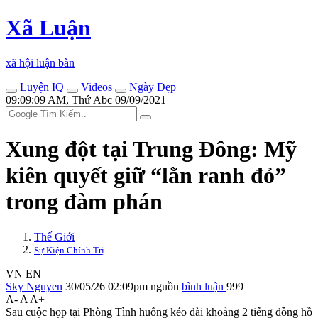
Xã Luận
xã hội luận bàn
Luyện IQ
Videos
Ngày Đẹp
09:09:09 AM, Thứ Abc 09/09/2021
Xung đột tại Trung Đông: Mỹ
kiên quyết giữ “lằn ranh đỏ”
trong đàm phán
Thế Giới
Sự Kiện Chính Trị
VN
EN
Sky Nguyen
30/05/26 02:09pm
nguồn
bình luận
999
A-
A
A+
Sau cuộc họp tại Phòng Tình huống kéo dài khoảng 2 tiếng đồng hồ