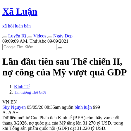
Xã Luận
xã hội luận bàn
Luyện IQ
Videos
Ngày Đẹp
09:09:09 AM, Thứ Abc 09/09/2021
Lần đầu tiên sau Thế chiến II,
nợ công của Mỹ vượt quá GDP
Kinh Tế
Thị trường Thế Giới
VN
EN
Sky Nguyen
05/05/26 08:35am
nguồn
bình luận
999
A-
A
A+
Dữ liệu mới từ Cục Phân tích Kinh tế (BEA) cho thấy vào cuối
tháng 3/2026, nợ quốc gia của Mỹ tăng lên 31.270 tỷ USD, trong
khi Tổng sản phẩm quốc nội (GDP) đạt 31.220 tỷ USD.