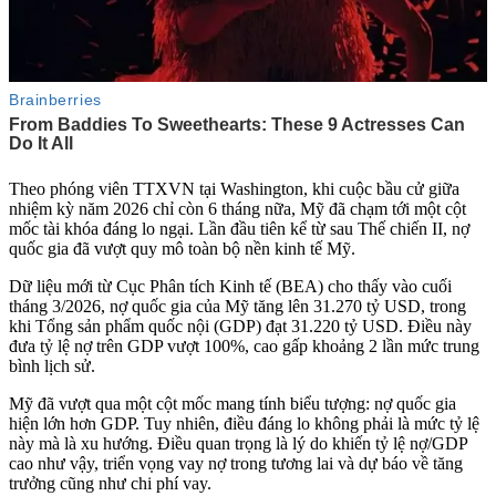
Theo phóng viên TTXVN tại Washington, khi cuộc bầu cử giữa
nhiệm kỳ năm 2026 chỉ còn 6 tháng nữa, Mỹ đã chạm tới một cột
mốc tài khóa đáng lo ngại. Lần đầu tiên kể từ sau Thế chiến II, nợ
quốc gia đã vượt quy mô toàn bộ nền kinh tế Mỹ.
Dữ liệu mới từ Cục Phân tích Kinh tế (BEA) cho thấy vào cuối
tháng 3/2026, nợ quốc gia của Mỹ tăng lên 31.270 tỷ USD, trong
khi Tổng sản phẩm quốc nội (GDP) đạt 31.220 tỷ USD. Điều này
đưa tỷ lệ nợ trên GDP vượt 100%, cao gấp khoảng 2 lần mức trung
bình lịch sử.
Mỹ đã vượt qua một cột mốc mang tính biểu tượng: nợ quốc gia
hiện lớn hơn GDP. Tuy nhiên, điều đáng lo không phải là mức tỷ lệ
này mà là xu hướng. Điều quan trọng là lý do khiến tỷ lệ nợ/GDP
cao như vậy, triển vọng vay nợ trong tương lai và dự báo về tăng
trưởng cũng như chi phí vay.