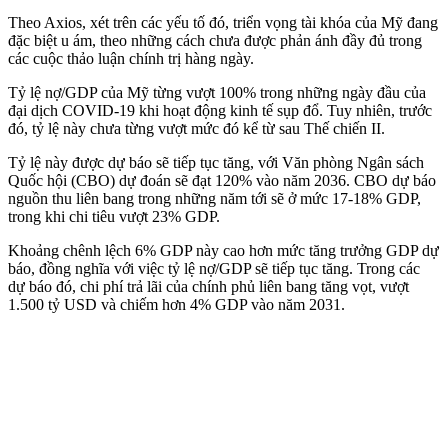
Theo Axios, xét trên các yếu tố đó, triển vọng tài khóa của Mỹ đang
đặc biệt u ám, theo những cách chưa được phản ánh đầy đủ trong
các cuộc thảo luận chính trị hàng ngày.
Tỷ lệ nợ/GDP của Mỹ từng vượt 100% trong những ngày đầu của
đại dịch COVID-19 khi hoạt động kinh tế sụp đổ. Tuy nhiên, trước
đó, tỷ lệ này chưa từng vượt mức đó kể từ sau Thế chiến II.
Tỷ lệ này được dự báo sẽ tiếp tục tăng, với Văn phòng Ngân sách
Quốc hội (CBO) dự đoán sẽ đạt 120% vào năm 2036. CBO dự báo
nguồn thu liên bang trong những năm tới sẽ ở mức 17-18% GDP,
trong khi chi tiêu vượt 23% GDP.
Khoảng chênh lệch 6% GDP này cao hơn mức tăng trưởng GDP dự
báo, đồng nghĩa với việc tỷ lệ nợ/GDP sẽ tiếp tục tăng. Trong các
dự báo đó, chi phí trả lãi của chính phủ liên bang tăng vọt, vượt
1.500 tỷ USD và chiếm hơn 4% GDP vào năm 2031.