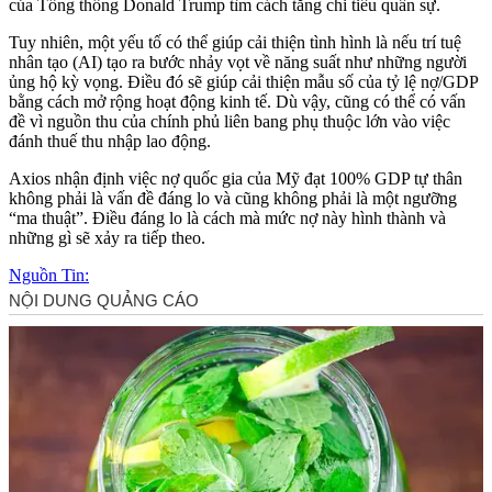
của Tổng thống Donald Trump tìm cách tăng chi tiêu quân sự.
Tuy nhiên, một yếu tố có thể giúp cải thiện tình hình là nếu trí tuệ
nhân tạo (AI) tạo ra bước nhảy vọt về năng suất như những người
ủng hộ kỳ vọng. Điều đó sẽ giúp cải thiện mẫu số của tỷ lệ nợ/GDP
bằng cách mở rộng hoạt động kinh tế. Dù vậy, cũng có thể có vấn
đề vì nguồn thu của chính phủ liên bang phụ thuộc lớn vào việc
đánh thuế thu nhập lao động.
Axios nhận định việc nợ quốc gia của Mỹ đạt 100% GDP tự thân
không phải là vấn đề đáng lo và cũng không phải là một ngưỡng
“ma thuật”. Điều đáng lo là cách mà mức nợ này hình thành và
những gì sẽ xảy ra tiếp theo.
Nguồn Tin: