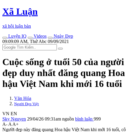
Xã Luận
xã hội luận bàn
Luyện IQ
Videos
Ngày Đẹp
09:09:09 AM, Thứ Abc 09/09/2021
Cuộc sống ở tuổi 50 của người
đẹp duy nhất đăng quang Hoa
hậu Việt Nam khi mới 16 tuổi
Văn Hóa
Người Đẹp Việt
VN
EN
Sky Nguyen
29/04/26 09:31am
nguồn
bình luận
999
A-
A
A+
Người đẹp này đăng quang Hoa hậu Việt Nam khi mới 16 tuổi, cô