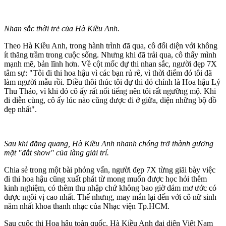
Nhan sắc thời trẻ của Hà Kiều Anh.
Theo Hà Kiều Anh, trong hành trình đã qua, cô đối diện với không
ít thăng trầm trong cuộc sống. Nhưng khi đã trải qua, cô thấy mình
mạnh mẽ, bản lĩnh hơn. Về cột mốc dự thi nhan sắc, người đẹp 7X
tâm sự: "Tôi đi thi hoa hậu vì các bạn rủ rê, vì thời điểm đó tôi đã
làm người mẫu rồi. Điều thôi thúc tôi dự thi đó chính là Hoa hậu Lý
Thu Thảo, vì khi đó cô ấy rất nổi tiếng nên tôi rất ngưỡng mộ. Khi
đi diễn cùng, cô ấy lúc nào cũng được đi ở giữa, diện những bộ đồ
đẹp nhất".
Sau khi đăng quang, Hà Kiều Anh nhanh chóng trở thành gương
mặt "đắt show" của làng giải trí.
Chia sẻ trong một bài phỏng vấn, người đẹp 7X từng giãi bày việc
đi thi hoa hậu cũng xuất phát từ mong muốn được học hỏi thêm
kinh nghiệm, có thêm thu nhập chứ không bao giờ dám mơ ước có
được ngôi vị cao nhất. Thế nhưng, may mắn lại đến với cô nữ sinh
năm nhất khoa thanh nhạc của Nhạc viện Tp.HCM.
Sau cuộc thi Hoa hậu toàn quốc, Hà Kiều Anh đại diện Việt Nam