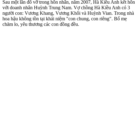
Sau một lần đổ vỡ trong hôn nhân, năm 2007, Hà Kiều Anh kết hôn
với doanh nhân Huỳnh Trung Nam. Vợ chồng Hà Kiều Anh có 3
người con: Vương Khang, Vương Khôi và Huỳnh Vian. Trong nhà
hoa hậu không tồn tại khái niệm "con chung, con riêng". Bố mẹ
chăm lo, yêu thương các con đồng đều.