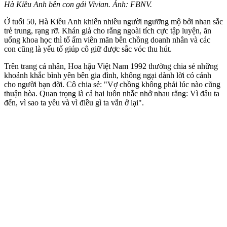
Hà Kiều Anh bên con gái Vivian. Ảnh: FBNV.
Ở tuổi 50, Hà Kiều Anh khiến nhiều người ngưỡng mộ bởi nhan sắc
trẻ trung, rạng rỡ. Khán giả cho rằng ngoài tích cực tập luyện, ăn
uống khoa học thì tổ ấm viên mãn bên chồng doanh nhân và các
con cũng là yếu tố giúp cô giữ được sắc vóc thu hút.
Trên trang cá nhân, Hoa hậu Việt Nam 1992 thường chia sẻ những
khoảnh khắc bình yên bên gia đình, không ngại dành lời có cánh
cho người bạn đời. Cô chia sẻ: "Vợ chồng không phải lúc nào cũng
thuận hòa. Quan trọng là cả hai luôn nhắc nhở nhau rằng: Vì đâu ta
đến, vì sao ta yêu và vì điều gì ta vẫn ở lại".