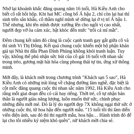
Nhớ lại khoảnh khắc đăng quang năm 16 tuổi, Hà Kiều Anh cho
biết cô rất hồi hộp. Khi hai MC công bố Á hậu 2, chỉ còn lại hai thí
sinh trên sân khấu, cô thầm nghĩ mình sẽ dừng lại ở vị trí Á hậu 1.
Thế nhưng, khi tên mình được xướng lên cho ngôi vị cao nhất,
người đẹp vỡ òa cảm xúc, bật khóc đến mức "trôi cả mí mắt".
Đêm chung kết năm đó cũng là cuộc cạnh tranh gay gắt giữa cô và
thí sinh Vi Thị Đông. Kết quả chung cuộc khiến một bộ phận khán
giả tại Nhà thi đấu Phan Đình Phùng không khỏi tranh luận. Tuy
vậy, không thể phủ nhận sức hút của cô gái 16 tuổi với nhan sắc
trong trẻo, gương mặt hài hòa cùng phong thái tự tin, ứng xử thông
minh.
Mới đây, là khách mời trong chương trình "Khách sạn 5 sao", Hà
Kiều Anh có những trải lòng về chặng đường làm nghề, đặc biệt là
cột mốc đăng quang cuộc thi nhan sắc năm 1992, Hà Kiều Anh cho
rằng mỗi giai đoạn đều có cái hay riêng. Thời trẻ, cô tự nhận bản
thân là người giàu năng lượng, luôn muốn thử sức, chinh phục
những điều mới mẻ. Đó là lý do người đẹp 7X không ngại thử sức ở
những cuộc thi, từ hoa hậu đến người mẫu. "15 tuổi tôi thi làm diễn
viên điện ảnh, sau đó thì thi người mẫu, hoa hậu… Hành trình đó để
lại cho tôi nhiều kỷ niệm khó quên", nữ khách mời chia sẻ.