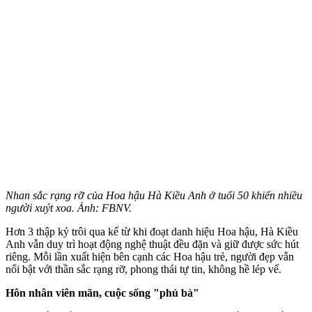
Nhan sắc rạng rỡ của Hoa hậu Hà Kiều Anh ở tuổi 50 khiến nhiều
người xuýt xoa. Ảnh: FBNV.
Hơn 3 thập kỷ trôi qua kể từ khi đoạt danh hiệu Hoa hậu, Hà Kiều
Anh vẫn duy trì hoạt động nghệ thuật đều đặn và giữ được sức hút
riêng. Mỗi lần xuất hiện bên cạnh các Hoa hậu trẻ, người đẹp vẫn
nổi bật với thần sắc rạng rỡ, phong thái tự tin, không hề lép vế.
Hôn nhân viên mãn, cuộc sống "phú bà"