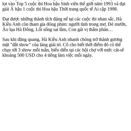
lọt vào Top 5 cuộc thi Hoa hậu Sinh viên thế giới năm 1993 và đạt
giải Á hậu 1 cuộc thi Hoa hậu Thời trang quốc tế Ai cập 1998.
Đạt được những thành tích đáng nể tại các cuộc thi nhan sắc, Hà
Kiều Anh còn tham gia đóng phim: ngư‌ời tìn‌h trong mơ, Đẻ mướn,
Áo lụa Hà Đông, Lối sống sai lầm, Con gái vị thẩm phán…
Sau khi đăng quang, Hà Kiều Anh nhanh chóng trở thành gương
mặt "đắt show" của làng giải trí. Cô cho biết thời điểm đó có thể
chạy tới 3 show mỗi tuần, biểu diễn tại các hội chợ với mức cát-sê
khoảng 500 USD cho 4 tiếng làm việc mỗi ngày.