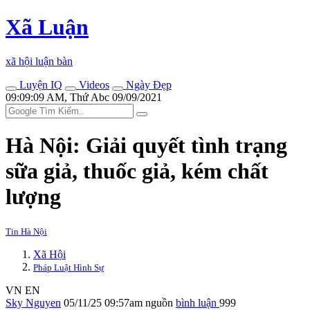
Xã Luận
xã hội luận bàn
Luyện IQ
Videos
Ngày Đẹp
09:09:09 AM, Thứ Abc 09/09/2021
Hà Nội: Giải quyết tình trạng
sữa giả, thuốc giả, kém chất
lượng
Tin Hà Nội
Xã Hội
Pháp Luật Hình Sự
VN
EN
Sky Nguyen
05/11/25 09:57am
nguồn
bình luận
999