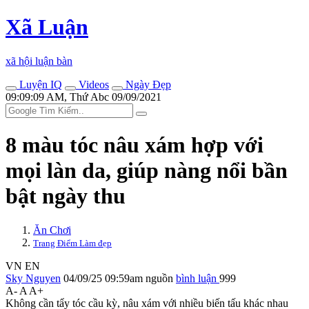
Xã Luận
xã hội luận bàn
Luyện IQ
Videos
Ngày Đẹp
09:09:09 AM, Thứ Abc 09/09/2021
8 màu tóc nâu xám hợp với
mọi làn da, giúp nàng nổi bần
bật ngày thu
Ăn Chơi
Trang Điểm Làm đẹp
VN
EN
Sky Nguyen
04/09/25 09:59am
nguồn
bình luận
999
A-
A
A+
Không cần tẩy tóc cầu kỳ, nâu xám với nhiều biến tấu khác nhau