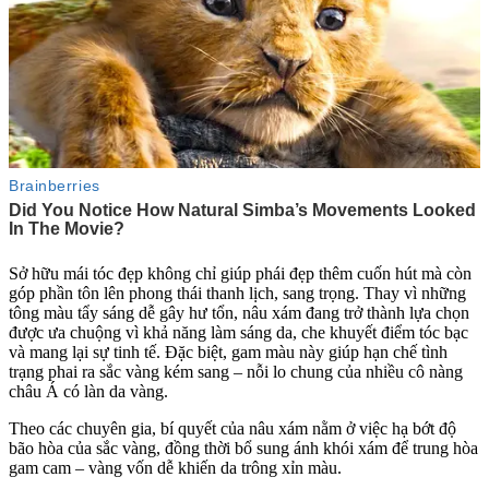
Sở hữu mái tóc đẹp không chỉ giúp phái đẹp thêm cuốn hút mà còn
góp phần tôn lên phong thái thanh lịch, sang trọng. Thay vì những
tông màu tẩy sáng dễ gây hư tổn, nâu xám đang trở thành lựa chọn
được ưa chuộng vì khả năng làm sáng da, che khuyết điểm tóc bạc
và mang lại sự tinh tế. Đặc biệt, gam màu này giúp hạn chế tình
trạng phai ra sắc vàng kém sang – nỗi lo chung của nhiều cô nàng
châu Á có làn da vàng.
Theo các chuyên gia, bí quyết của nâu xám nằm ở việc hạ bớt độ
bão hòa của sắc vàng, đồng thời bổ sung ánh khói xám để trung hòa
gam cam – vàng vốn dễ khiến da trông xỉn màu.