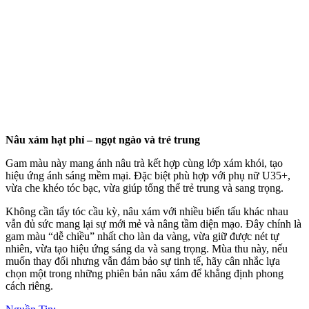
Nâu xám hạt phỉ – ngọt ngào và trẻ trung
Gam màu này mang ánh nâu trà kết hợp cùng lớp xám khói, tạo
hiệu ứng ánh sáng mềm mại. Đặc biệt phù hợp với phụ nữ U35+,
vừa che khéo tóc bạc, vừa giúp tổng thể trẻ trung và sang trọng.
Không cần tẩy tóc cầu kỳ, nâu xám với nhiều biến tấu khác nhau
vẫn đủ sức mang lại sự mới mẻ và nâng tầm diện mạo. Đây chính là
gam màu “dễ chiều” nhất cho làn da vàng, vừa giữ được nét tự
nhiên, vừa tạo hiệu ứng sáng da và sang trọng. Mùa thu này, nếu
muốn thay đổi nhưng vẫn đảm bảo sự tinh tế, hãy cân nhắc lựa
chọn một trong những phiên bản nâu xám để khẳng định phong
cách riêng.