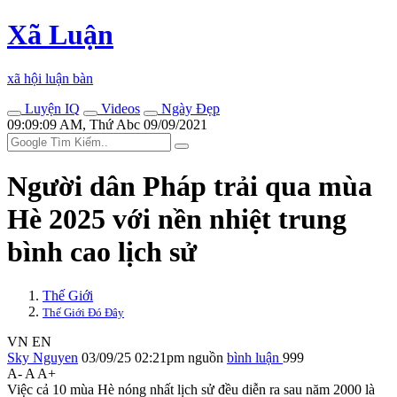
Xã Luận
xã hội luận bàn
Luyện IQ
Videos
Ngày Đẹp
09:09:09 AM, Thứ Abc 09/09/2021
Người dân Pháp trải qua mùa
Hè 2025 với nền nhiệt trung
bình cao lịch sử
Thế Giới
Thế Giới Đó Đây
VN
EN
Sky Nguyen
03/09/25 02:21pm
nguồn
bình luận
999
A-
A
A+
Việc cả 10 mùa Hè nóng nhất lịch sử đều diễn ra sau năm 2000 là