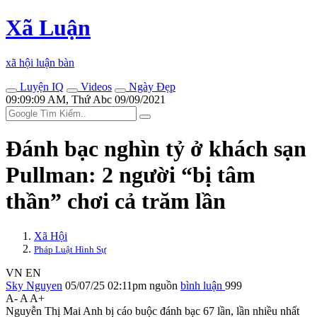
Xã Luận
xã hội luận bàn
Luyện IQ
Videos
Ngày Đẹp
09:09:09 AM, Thứ Abc 09/09/2021
Đánh bạc nghìn tỷ ở khách sạn
Pullman: 2 người “bị tâm
thần” chơi cả trăm lần
Xã Hội
Pháp Luật Hình Sự
VN
EN
Sky Nguyen
05/07/25 02:11pm
nguồn
bình luận
999
A-
A
A+
Nguyễn Thị Mai Anh bị cáo buộc đánh bạc 67 lần, lần nhiều nhất