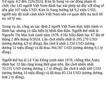
Từ ngày 4/2 đến 22/6/2024, Kim In Sung và các đồng phạm tổ
chức cho 145 người Việt Nam đánh bạc trái phép tại đây với tổng số
tiền gần 107 triệu USD. Kim In Sung hưởng lợi 9,2 triệu USD,
người này đã xuất cảnh khỏi Việt Nam nên cơ quan điều tra tách hồ
sơ, xử lý sau.
Trong vụ án, công an xác định 2 người Việt Nam thực hiện hành vi
đánh bạc nhưng có dấu hiệu bị bệnh tâm thần. Người thứ nhất là
Nguyễn Thị Mai Anh (sinh năm 1978, ở Hà Nội) đánh bạc 67 lần từ
tháng 2 đến tháng 6/2024. Lần chơi nhiều nhất là 205.270 USD
(tương đương 4,9 tỷ đồng), lần chơi ít nhất 2.150 USD (tương
đương 52 triệu đồng) và đã thua 394.307 USD (tương đương 9,5 tỷ
đồng).
Người thứ hai là Lê Văn Đông (sinh năm 1978, chồng Mai Anh),
đánh bạc 33 lần cũng trong thời gian trên, lần chơi nhiều nhất
70.231 USD (tương đương 1,7 tỷ đồng); lần chơi ít nhất 440 USD
(tương đương 10 triệu đồng) và đã thua 85.134 USD (tương đương
hơn 2 tỷ đồng).