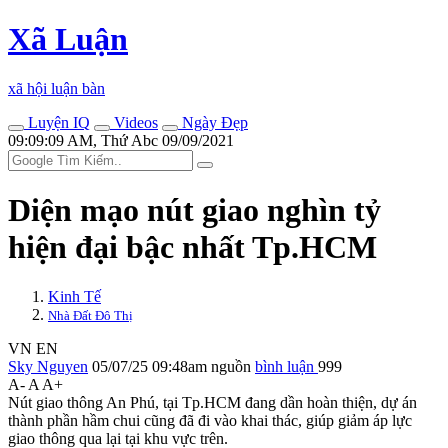
Xã Luận
xã hội luận bàn
Luyện IQ
Videos
Ngày Đẹp
09:09:09 AM, Thứ Abc 09/09/2021
Diện mạo nút giao nghìn tỷ
hiện đại bậc nhất Tp.HCM
Kinh Tế
Nhà Đất Đô Thị
VN
EN
Sky Nguyen
05/07/25 09:48am
nguồn
bình luận
999
A-
A
A+
Nút giao thông An Phú, tại Tp.HCM đang dần hoàn thiện, dự án
thành phần hầm chui cũng đã đi vào khai thác, giúp giảm áp lực
giao thông qua lại tại khu vực trên.