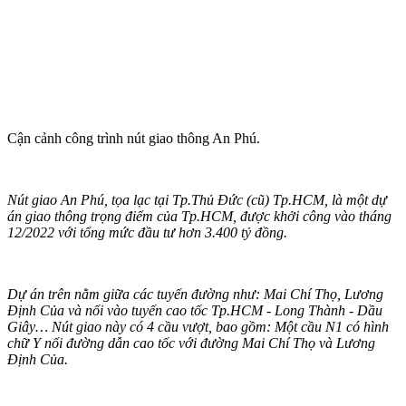
Cận cảnh công trình nút giao thông An Phú.
Nút giao An Phú, tọa lạc tại Tp.Thủ Đức (cũ) Tp.HCM, là một dự
án giao thông trọng điểm của Tp.HCM, được khởi công vào tháng
12/2022 với tổng mức đầu tư hơn 3.400 tỷ đồng.
Dự án trên nằm giữa các tuyến đường như: Mai Chí Thọ, Lương
Định Của và nối vào tuyến cao tốc Tp.HCM - Long Thành - Dầu
Giây… Nút giao này có 4 cầu vượt, bao gồm: Một cầu N1 có hình
chữ Y nối đường dẫn cao tốc với đường Mai Chí Thọ và Lương
Định Của.