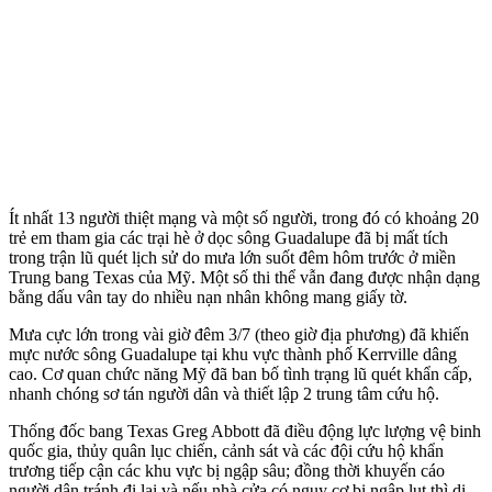
Ít nhất 13 người thiệt mạng và một số người, trong đó có khoảng 20
trẻ em tham gia các trại hè ở dọc sông Guadalupe đã bị mất tích
trong trận lũ quét lịch sử do mưa lớn suốt đêm hôm trước ở miền
Trung bang Texas của Mỹ. Một số th‌i th‌ể vẫn đang được nhận dạng
bằng dấu vân tay do nhiều nạn nhân không mang giấy tờ.
Mưa cực lớn trong vài giờ đêm 3/7 (theo giờ địa phương) đã khiến
mực nước sông Guadalupe tại khu vực thành phố Kerrville dâng
cao. Cơ quan chức năng Mỹ đã ban bố tình trạng lũ quét khẩn cấp,
nhanh chóng sơ tán người dân và thiết lập 2 trung tâm cứu hộ.
Thống đốc bang Texas Greg Abbott đã điều động lực lượng vệ binh
quốc gia, thủy quân lục chiến, cảnh sát và các đội cứu hộ khẩn
trương tiếp cận các khu vực bị ngập sâu; đồng thời khuyến cáo
người dân tránh đi lại và nếu nhà cửa có nguy cơ bị ngập lụt thì di