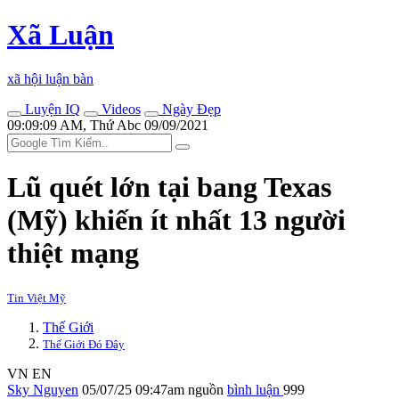
Xã Luận
xã hội luận bàn
Luyện IQ
Videos
Ngày Đẹp
09:09:09 AM, Thứ Abc 09/09/2021
Lũ quét lớn tại bang Texas
(Mỹ) khiến ít nhất 13 người
thiệt mạng
Tin Việt Mỹ
Thế Giới
Thế Giới Đó Đây
VN
EN
Sky Nguyen
05/07/25 09:47am
nguồn
bình luận
999