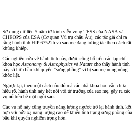
Sử dụng dữ liệu 5 năm từ kính viễn vọng TESS của NASA và
CHEOPS của ESA (Cơ quan Vũ trụ châu Âu), các tác giả chỉ ra
rằng hành tinh HIP 67522b và sao mẹ đang tương tác theo cách rất
khủng khiếp.
Các nghiên cứu về hành tinh này, được công bố trên các tạp chí
khoa học
Astronomy & Astrophysics
và
Nature
cho thấy hành tinh
này sở hữu bầu khí quyển "sưng phồng" vì bị sao mẹ nung nóng
khốc liệt.
Ngược lại, theo một cách nào đó mà các nhà khoa học vẫn chưa
hiểu rõ, hành tinh này kết nối với từ trường của sao mẹ, gây ra các
vụ nổ trên bề mặt ngôi sao.
Các vụ nổ này cũng truyền năng lượng ngược trở lại hành tinh, kết
hợp với bức xạ năng lượng cao để khiến tình trạng sưng phồng của
bầu khí quyển nghiêm trọng hơn.