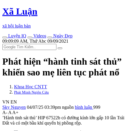
Xã Luận
xã hội luận bàn
Luyện IQ
Videos
Ngày Đẹp
09:09:09 AM, Thứ Abc 09/09/2021
Phát hiện “hành tinh sát thủ”
khiến sao mẹ liên tục phát nổ
Khoa Học CNTT
Phát Minh Ngiên Cứu
VN
EN
Sky Nguyen
04/07/25 03:39pm
nguồn
bình luận
999
A-
A
A+
’Hành tinh sát thủ’ HIP 67522b có đường kính lớn gấp 10 lần Trái
Đất và có một bầu khí quyển bị phồng rộp.