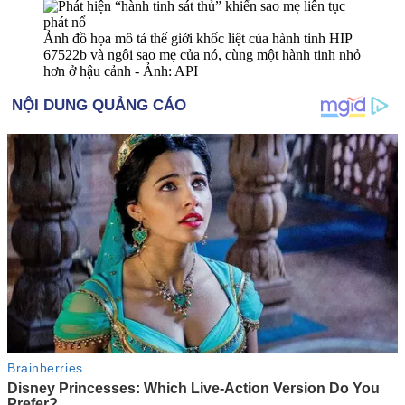
Ảnh đồ họa mô tả thế giới khốc liệt của hành tinh HIP
67522b và ngôi sao mẹ của nó, cùng một hành tinh nhỏ
hơn ở hậu cảnh - Ảnh: API