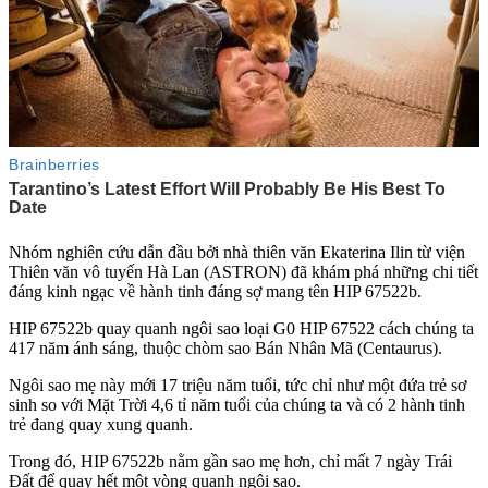
Nhóm nghiên cứu dẫn đầu bởi nhà thiên văn Ekaterina Ilin từ viện
Thiên văn vô tuyến Hà Lan (ASTRON) đã khám phá những chi tiết
đáng kinh ngạc về hành tinh đáng sợ mang tên HIP 67522b.
HIP 67522b quay quanh ngôi sao loại G0 HIP 67522 cách chúng ta
417 năm ánh sáng, thuộc chòm sao Bán Nhân Mã (Centaurus).
Ngôi sao mẹ này mới 17 triệu năm tuổi, tức chỉ như một đứa trẻ sơ
sinh so với Mặt Trời 4,6 tỉ năm tuổi của chúng ta và có 2 hành tinh
trẻ đang quay xung quanh.
Trong đó, HIP 67522b nằm gần sao mẹ hơn, chỉ mất 7 ngày Trái
Đất để quay hết một vòng quanh ngôi sao.