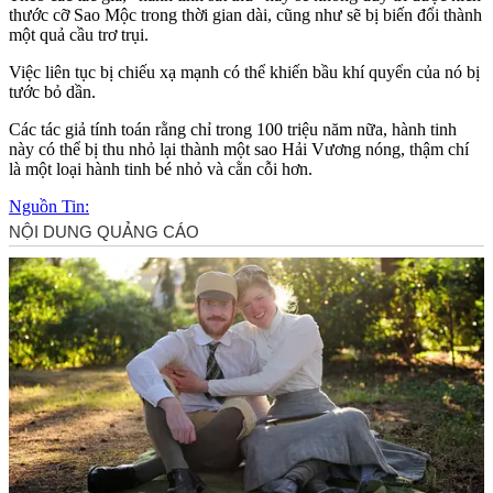
thước cỡ Sao Mộc trong thời gian dài, cũng như sẽ bị biến đổi thành
một quả cầu trơ trụi.
Việc liên tục bị chiếu xạ mạnh có thể khiến bầu khí quyển của nó bị
tước bỏ dần.
Các tác giả tính toán rằng chỉ trong 100 triệu năm nữa, hành tinh
này có thể bị thu nhỏ lại thành một sao Hải Vương nóng, thậm chí
là một loại hành tinh bé nhỏ và cằn cỗi hơn.
Nguồn Tin: