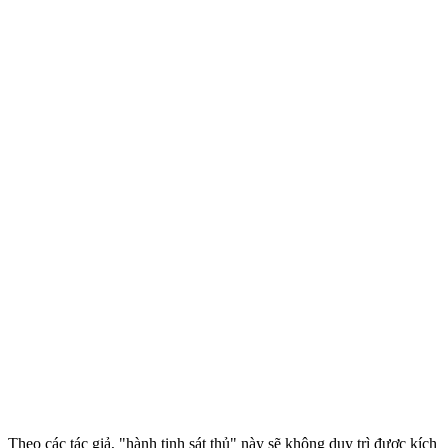
Theo các tác giả, "hành tinh sát thủ" này sẽ không duy trì được kích