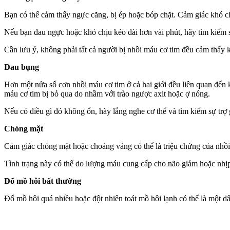
Bạn có thể cảm thấy ngực căng, bị ép hoặc bóp chặt. Cảm giác khó ch
Nếu bạn đau ngực hoặc khó chịu kéo dài hơn vài phút, hãy tìm kiếm sự
Cần lưu ý, không phải tất cả người bị nhồi máu cơ tim đều cảm thấy 
Đau bụng
Hơn một nửa số cơn nhồi máu cơ tim ở cả hai giới đều liên quan đến
máu cơ tim bị bỏ qua do nhầm với trào ngược axit hoặc ợ nóng.
Nếu có điều gì đó không ổn, hãy lắng nghe c‌ơ th‌ể và tìm kiếm sự trợ 
Chóng mặt
Cảm giác chóng mặt hoặc choáng váng có thể là triệu chứng của nhồi 
Tình trạng này có thể do lượng máu cung cấp cho não giảm hoặc nhịp
Đổ mồ hôi bất thường
Đổ mồ hôi quá nhiều hoặc đột nhiên toát mồ hôi lạnh có thể là một d