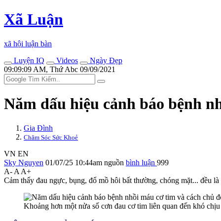
Xã Luận
xã hội luận bàn
Luyện IQ
Videos
Ngày Đẹp
09:09:09 AM, Thứ Abc 09/09/2021
Năm dấu hiệu cảnh báo bệnh nh
Gia Đình
Chăm Sóc Sức Khoẻ
VN
EN
Sky Nguyen
01/07/25 10:44am
nguồn
bình luận
999
A-
A
A+
Cảm thấy đau ngực, bụng, đổ mồ hôi bất thường, chóng mặt... đều là 
Khoảng hơn một nửa số cơn đau cơ tim liên quan đến khó chịu