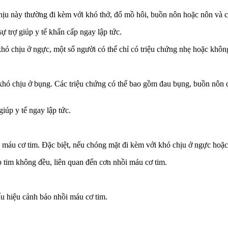
ịu này thường đi kèm với khó thở, đổ mồ hôi, buồn nôn hoặc nôn và có 
 trợ giúp y tế khẩn cấp ngay lập tức.
khó chịu ở ngực, một số người có thể chỉ có triệu chứng nhẹ hoặc khôn
 khó chịu ở bụng. Các triệu chứng có thể bao gồm đau bụng, buồn nôn
giúp y tế ngay lập tức.
máu cơ tim. Đặc biệt, nếu chóng mặt đi kèm với khó chịu ở ngực hoặc 
 tim không đều, liên quan đến cơn nhồi máu cơ tim.
ấu hiệu cảnh báo nhồi máu cơ tim.