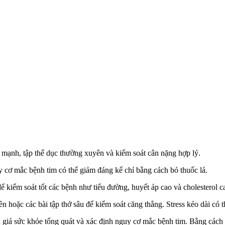
 mạnh, tập thể dục thường xuyên và kiểm soát cân nặng hợp lý.
cơ mắc bệnh tim có thể giảm đáng kể chỉ bằng cách bỏ thu‌ốc l‌á.
 kiểm soát tốt các bệnh như tiểu đường, huyết áp cao và cholesterol c
 hoặc các bài tập thở sâu để kiểm soát căng thẳng. Stress kéo dài có 
h giá sức khỏe tổng quát và xác định nguy cơ mắc bệnh tim. Bằng các