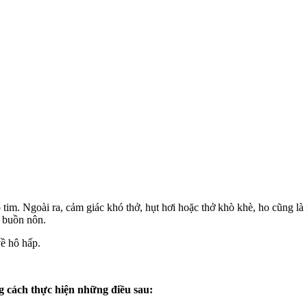
p tim. Ngoài ra, cảm giác khó thở, hụt hơi hoặc thở khò khè, ho cũng l
 buồn nôn.
về hô hấp.
g cách thực hiện những điều sau: