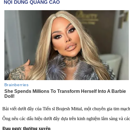
Bài viết dưới đây của Tiến sĩ Brajesh Mittal, một chuyên gia tim mạ
Ông nêu các dấu hiệu dưới đây dựa trên kinh nghiệm lâm sàng và các 
Đau ngực thường xuyên