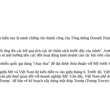
 hiện nay là minh chứng cho thành công của Tổng thống Donald Trump
i ứng lên các kết quả tích cực từ chính sách trước đây của mình”, Am
n sẽ ảnh hưởng tiêu cực đến hoạt động kinh doanh của các hội viên cũ
nhiều quốc gia đang “chạy đua” để đạt được thỏa thuận với Mỹ trước k
giữa Mỹ và Việt Nam dự kiến diễn ra vào giữa tháng 6. Trước đó, Vi
o cản phi thuế quan đối với doanh nghiệp Mỹ. Gần đây, Việt Nam phê 
d Trump - để bàn về kế hoạch xây dựng một tháp Trump (Trump Tower) 