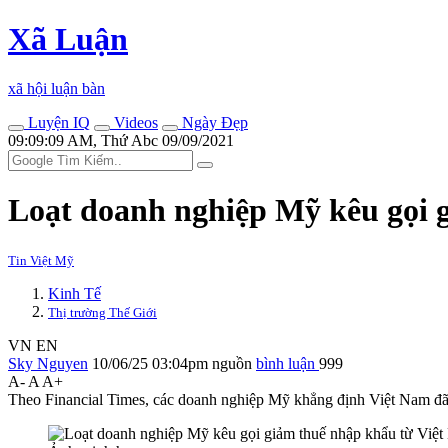
Xã Luận
xã hội luận bàn
Luyện IQ
Videos
Ngày Đẹp
09:09:09 AM, Thứ Abc 09/09/2021
Loạt doanh nghiệp Mỹ kêu gọi 
Tin Việt Mỹ
Kinh Tế
Thị trường Thế Giới
VN
EN
Sky Nguyen
10/06/25 03:04pm
nguồn
bình luận
999
A-
A
A+
Theo Financial Times, các doanh nghiệp Mỹ khẳng định Việt Nam đã