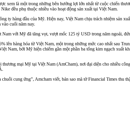
 xem là một trong những bên hưởng lợi lớn nhất từ cuộc chiến thương
Nike đều phụ thuộc nhiều vào hoạt động sản xuất tại Việt Nam.
công ty hàng đầu của Mỹ. Hiện nay, Việt Nam chịu trách nhiệm sản xuấ
m vào cuối năm nay.
ệt Nam với Mỹ đã tăng vọt, vượt mốc 125 tỷ USD trong năm ngoái, đứ
6% lên hàng hóa từ Việt Nam, một trong những mức cao nhất sau Trun
ế Việt Nam, bởi Mỹ hiện chiếm gần một phần ba tổng kim ngạch xuất kh
ội thương mại Mỹ tại Việt Nam (AmCham), nơi đại diện cho nhiều công 
Á.
a chuỗi cung ứng”, Amcham viết, bản sao mà tờ Financial Times thu th