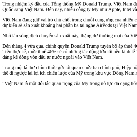
Trong nhiệm kỳ đầu của Tổng thống Mỹ Donald Trump, Việt Nam được
Quốc sang Việt Nam. Đến nay, nhiều công ty Mỹ như Apple, Intel và 
Việt Nam đang giữ vai trò chủ chốt trong chuỗi cung ứng của nhiều 
dự kiến sẽ sản xuất khoảng hai phần ba tai nghe AirPods tại Việt Na
Nhờ làn sóng dịch chuyển sản xuất này, thặng dư thương mại của Vi
Đến tháng 4 vừa qua, chính quyền Donald Trump tuyên bố áp thuế 4
Trên thực tế, mức thuế 46% sẽ có những tác động lớn tới nền kinh t
đáng kể dòng vốn đầu tư nước ngoài vào Việt Nam.
Trong một lá thư chính thức gửi tới quan chức hai chính phủ, Hiệp h
thể đi ngược lại lợi ích chiến lược của Mỹ trong khu vực Đông Nam 
“Việt Nam là một đối tác quan trọng của Mỹ trong nỗ lực đa dạng hó