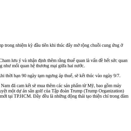
 trong nhiệm kỳ đầu tiên khi thúc đẩy mở rộng chuỗi cung ứng ở
Cham lưu ý và nhận định thêm rằng thuế quan là vấn đề hết sức quan
ng như mối quan hệ thương mại giữa hai nước.
hi thời hạn 90 ngày tạm ngưng áp thuế, sẽ kết thúc vào ngày 9/7.
ệt Nam đã cam kết sẽ mua thêm các sản phẩm từ Mỹ, bao gồm máy
duyệt một dự án sân golf của Tập đoàn Trump (Trump Organization)
mới tại TP.HCM. Đây đều là những động thái tạo thiện chí trong đàm