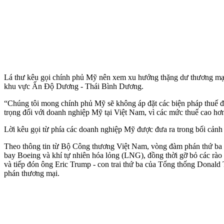
Lá thư kêu gọi chính phủ Mỹ nên xem xu hướng thặng dư thương mại
khu vực Ấn Độ Dương - Thái Bình Dương.
“Chúng tôi mong chính phủ Mỹ sẽ không áp đặt các biện pháp thuế đố
trọng đối với doanh nghiệp Mỹ tại Việt Nam, vì các mức thuế cao hơ
Lời kêu gọi từ phía các doanh nghiệp Mỹ được đưa ra trong bối cảnh 
Theo thông tin từ Bộ Công thương Việt Nam, vòng đàm phán thứ ba 
bay Boeing và khí tự nhiên hóa lỏng (LNG), đồng thời gỡ bỏ các rà
và tiếp đón ông Eric Trump - con trai thứ ba của Tổng thống Donal
phán thương mại.