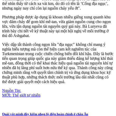
thể nhìn thấy từ cách xa vài km, do đó có tên là ’Cổng địa ngục’,
nhưng ngày nay chỉ còn lại nguồn cháy yếu ớt".
Phương pháp được áp dụng là khoan nhiều giếng xung quanh khu
vực đám cháy để gom khí mê-tan, vừa giảm nguồn cung cho ngọn
lửa, vừa tận dụng nguồn tài nguyên quý giá này. Bà Luryeva đã
trình bày chi tiết về kỹ thuật này tại một hội nghị về môi trường ở
thủ đô Ashgabat.
Việc dập tắt thành công ngọn lửa "địa ngục" không chỉ mang ý
nghĩa biểu tượng mà còn thể hiện cam kết nghiêm túc của
Turkmenistan trong cuộc chiến chống biến đổi khí hậu. Đây là bước
tiến quan trọng giúp quốc gia này giảm thiểu đáng kể lượng khí thải
mê-tan, đồng thời có thể khai thác hiệu quả nguồn tài nguyên khí tự
nhiên đã bị lãng phí suốt hơn nửa thế kỷ qua. Thành công này cũng
chứng minh rằng với quyết tâm chính trị và ứng dụng khoa học kỹ
thuật phù hợp, những thách thức môi trường lâu dài nhất cũng có
thể được giải quyết một cách hiệu quả.
Nguồn Tin:
MỚI: Thế giới tự nhiên
Quái vật mình đầy kiếm nhọn lộ diện hoàn chỉnh ở châu Âu