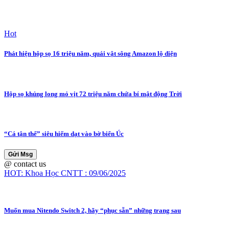
Hot
Phát hiện hộp sọ 16 triệu năm, quái vật sông Amazon lộ diện
Hộp sọ khủng long mỏ vịt 72 triệu năm chứa bí mật động Trời
“Cá tận thế” siêu hiếm dạt vào bờ biển Úc
Gửi Msg
@ contact us
HOT: Khoa Học CNTT : 09/06/2025
Muốn mua Nitendo Switch 2, hãy “phục sẵn” những trang sau