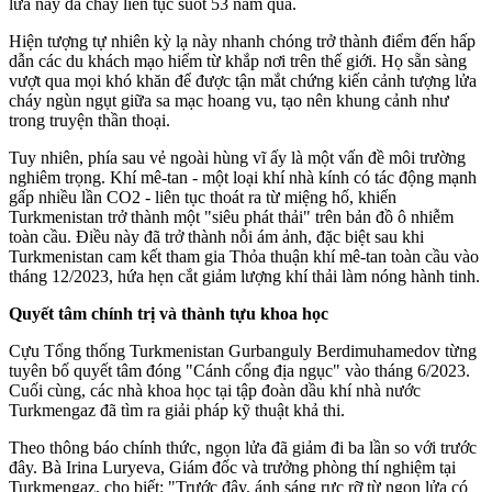
lửa này đã cháy liên tục suốt 53 năm qua.
Hiện tượng tự nhiên kỳ lạ này nhanh chóng trở thành điểm đến hấp
dẫn các du khách mạo hiểm từ khắp nơi trên thế giới. Họ sẵn sàng
vượt qua mọi khó khăn để được tận mắt chứng kiến cảnh tượng lửa
cháy ngùn ngụt giữa sa mạc hoang vu, tạo nên khung cảnh như
trong truyện thần thoại.
Tuy nhiên, phía sau vẻ ngoài hùng vĩ ấy là một vấn đề môi trường
nghiêm trọng. Khí mê-tan - một loại khí nhà kính có tác động mạnh
gấp nhiều lần CO2 - liên tục thoát ra từ miệng hố, khiến
Turkmenistan trở thành một "siêu phát thải" trên bản đồ ô nhiễm
toàn cầu. Điều này đã trở thành nỗi ám ảnh, đặc biệt sau khi
Turkmenistan cam kết tham gia Thỏa thuận khí mê-tan toàn cầu vào
tháng 12/2023, hứa hẹn cắt giảm lượng khí thải làm nóng hành tinh.
Quyết tâm chính trị và thành tựu khoa học
Cựu Tổng thống Turkmenistan Gurbanguly Berdimuhamedov từng
tuyên bố quyết tâm đóng "Cánh cổng địa ngục" vào tháng 6/2023.
Cuối cùng, các nhà khoa học tại tập đoàn dầu khí nhà nước
Turkmengaz đã tìm ra giải pháp kỹ thuật khả thi.
Theo thông báo chính thức, ngọn lửa đã giảm đi ba lần so với trước
đây. Bà Irina Luryeva, Giám đốc và trưởng phòng thí nghiệm tại
Turkmengaz, cho biết: "Trước đây, ánh sáng rực rỡ từ ngọn lửa có