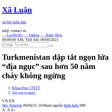
Xã Luận
xã hội luận bàn
ad@ contact us
Luyện IQ
Videos
Ngày Đẹp
09:09:09 AM, Thứ Abc 09/09/2021
Turkmenistan dập tắt ngọn lửa
“địa ngục” sau hơn 50 năm
cháy không ngừng
Khoa Học CNTT
Thế giới tự nhiên
VN
EN
Sky Nguyen
09/06/25 10:06am
nguồn
bình luận
999
A-
A
A+