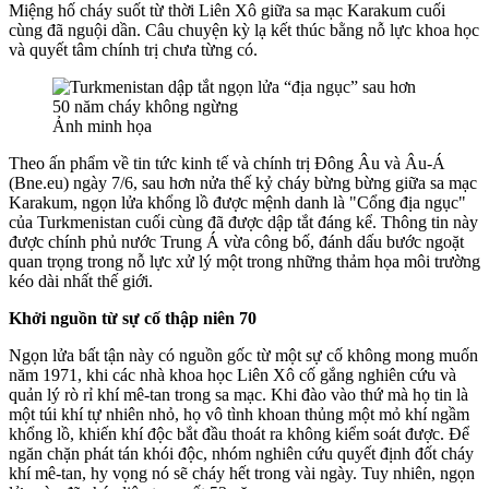
Miệng hố cháy suốt từ thời Liên Xô giữa sa mạc Karakum cuối
cùng đã nguội dần. Câu chuyện kỳ lạ kết thúc bằng nỗ lực khoa học
và quyết tâm chính trị chưa từng có.
Ảnh minh họa
Theo ấn phẩm về tin tức kinh tế và chính trị Đông Âu và Âu-Á
(Bne.eu) ngày 7/6, sau hơn nửa thế kỷ cháy bừng bừng giữa sa mạc
Karakum, ngọn lửa khổng lồ được mệnh danh là "Cổng địa ngục"
của Turkmenistan cuối cùng đã được dập tắt đáng kể. Thông tin này
được chính phủ nước Trung Á vừa công bố, đánh dấu bước ngoặt
quan trọng trong nỗ lực xử lý một trong những thảm họa môi trường
kéo dài nhất thế giới.
Khởi nguồn từ sự cố thập niên 70
Ngọn lửa bất tận này có nguồn gốc từ một sự cố không mong muốn
năm 1971, khi các nhà khoa học Liên Xô cố gắng nghiên cứu và
quản lý rò rỉ khí mê-tan trong sa mạc. Khi đào vào thứ mà họ tin là
một túi khí tự nhiên nhỏ, họ vô tình khoan thủng một mỏ khí ngầm
khổng lồ, khiến khí độc bắt đầu thoát ra không kiểm soát được. Để
ngăn chặn phát tán khói độc, nhóm nghiên cứu quyết định đốt cháy
khí mê-tan, hy vọng nó sẽ cháy hết trong vài ngày. Tuy nhiên, ngọn