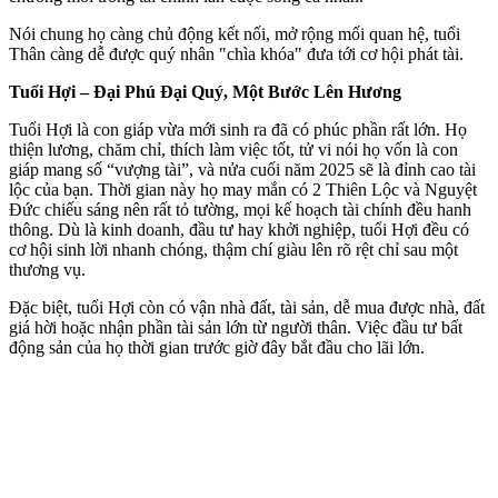
Nói chung họ càng chủ động kết nối, mở rộng mối quan hệ, tuổi
Thân càng dễ được quý nhân "chìa khóa" đưa tới cơ hội phát tài.
Tuổi Hợi – Đại Phú Đại Quý, Một Bước Lên Hương
Tuổi Hợi là con giáp vừa mới sinh ra đã có phúc phần rất lớn. Họ
thiện lương, chăm chỉ, thích làm việc tốt, tử vi nói họ vốn là con
giáp mang số “vượng tài”, và nửa cuối năm 2025 sẽ là đỉnh cao tài
lộc của bạn. Thời gian này họ may mắn có 2 Thiên Lộc và Nguyệt
Đức chiếu sáng nên rất tỏ tường, mọi kế hoạch tài chính đều hanh
thông. Dù là kinh doanh, đầu tư hay khởi nghiệp, tuổi Hợi đều có
cơ hội sinh lời nhanh chóng, thậm chí giàu lên rõ rệt chỉ sau một
thương vụ.
Đặc biệt, tuổi Hợi còn có vận nhà đất, tài sản, dễ mua được nhà, đất
giá hời hoặc nhận phần tài sản lớn từ người thân. Việc đầu tư bất
động sản của họ thời gian trước giờ đây bắt đầu cho lãi lớn.