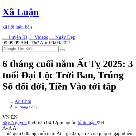
Xã Luận
xã hội luận bàn
Luyện IQ
Videos
Ngày Đẹp
09:09:09 AM, Thứ Abc 09/09/2021
6 tháng cuối năm Ất Tỵ 2025: 3
tuổi Đại Lộc Trời Ban, Trúng
Số đổi đời, Tiền Vào tới tấp
Ăn Chơi
Kĩ Năng Sống
VN
EN
Sky Nguyen
05/06/25 04:12pm
nguồn
bình luận
999
A-
A
A+
Thời gian 6 tháng cuối năm Ất Tỵ 2025, có 3 con giáp sẽ gặp nhiều