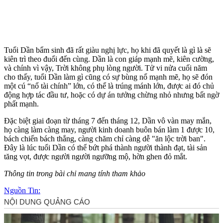
Tuổi Dần bẩm sinh đã rất giàu nghị lực, họ khi đã quyết là gì là sẽ
kiên trì theo đuổi đến cùng. Dần là con giáp mạnh mẽ, kiên cường,
và chính vì vậy, Trời không phụ lòng người. Tử vi nửa cuối năm
cho thấy, tuổi Dần làm gì cũng có sự bùng nổ mạnh mẽ, họ sẽ đón
một cú “nổ tài chính” lớn, có thể là trúng mánh lớn, được ai đó chủ
động hợp tác đầu tư, hoặc có dự án tưởng chừng nhỏ nhưng bất ngờ
phất mạnh.
Đặc biệt giai đoạn từ tháng 7 đến tháng 12, Dần vô vàn may mắn,
họ càng làm càng may, người kinh doanh buôn bán làm 1 được 10,
bách chiến bách thắng, càng chăm chỉ càng dễ "ăn lộc trời ban".
Đây là lúc tuổi Dần có thể bứt phá thành người thành đạt, tài sản
tăng vọt, được người người ngưỡng mộ, hờn ghen đỏ mắt.
Thông tin trong bài chỉ mang tính tham khảo
Nguồn Tin: