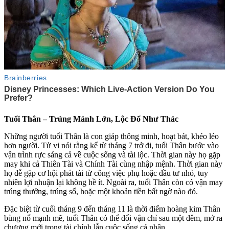
Tuổi Thân – Trúng Mánh Lớn, Lộc Đổ Như Thác
Những người tuổi Thân là con giáp thông minh, hoạt bát, khéo léo
hơn người. Tử vi nói rằng kể từ tháng 7 trở đi, tuổi Thân bước vào
vận trình rực sáng cả về cuộc sống và tài lộc. Thời gian này họ gặp
may khi cả Thiên Tài và Chính Tài cùng nhập mệnh. Thời gian này
họ dễ gặp cơ hội phát tài từ công việc phụ hoặc đầu tư nhỏ, tuy
nhiên lợi nhuận lại không hề ít. Ngoài ra, tuổi Thân còn có vận may
trúng thưởng, trúng số, hoặc một khoản tiền bất ngờ nào đó.
Đặc biệt từ cuối tháng 9 đến tháng 11 là thời điểm hoàng kim Thân
bùng nổ mạnh mẽ, tuổi Thân có thể đổi vận chỉ sau một đêm, mở ra
chương mới trong tài chính lẫn cuộc sống cá nhân.