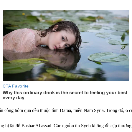
 tấn công hôm qua đều thuộc tỉnh Daraa, miền Nam Syria. Trong đó, 6 c
ng bị lật đổ Bashar Al as‌sad. Các nguồn tin Syria không đề cập thương