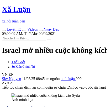
Xã Luận
xã hội luận bàn
Luyện IQ
Videos
Ngày Đẹp
09:09:09 AM, Thứ Abc 09/09/2021
Israel mở nhiều cuộc không kíc
Thế Giới
Sự Kiện Chính Trị
VN
EN
Sky Nguyen
11/03/25 08:45am
nguồn
bình luận
999
A-
A
A+
Tiếp tục chiến dịch tấn công quân sự chưa từng có vào quốc gia láng
Ảnh minh họa