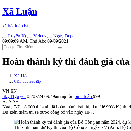
Xã Luận
xã hội luận bàn
Luyện IQ
Videos
Ngày Đẹp
09:09:09 AM, Thứ Abc 09/09/2021
Hoàn thành kỳ thi đánh giá của
Xã Hội
Giáo dục học tập
VN
EN
Sky Nguyen
08/07/24 09:49am
nguồn
bình luận
999
A-
A
A+
Ngày 7/7, 18.000 thí sinh đã hoàn thành bài thi, đạt tỉ lệ 99% Kỳ t
Dự kiến điểm thi sẽ được công bố vào ngày 18/7.
Thí sinh tham dự Kỳ thi của Bộ Công an ngày 7/7 (Ảnh: Bộ C