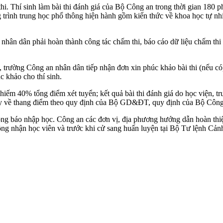
. Thí sinh làm bài thi đánh giá của Bộ Công an trong thời gian 180 ph
 trình trung học phổ thông hiện hành gồm kiến thức về khoa học tự nhiê
 nhân dân phải hoàn thành công tác chấm thi, báo cáo dữ liệu chấm thi
n, trường Công an nhân dân tiếp nhận đơn xin phúc khảo bài thi (nếu c
 khảo cho thí sinh.
iếm 40% tổng điểm xét tuyển; kết quả bài thi đánh giá do học viện, 
uy về thang điểm theo quy định của Bộ GD&ĐT, quy định của Bộ Công
ông báo nhập học. Công an các đơn vị, địa phương hướng dẫn hoàn thi
công nhận học viên và trước khi cử sang huấn luyện tại Bộ Tư lệnh Cản